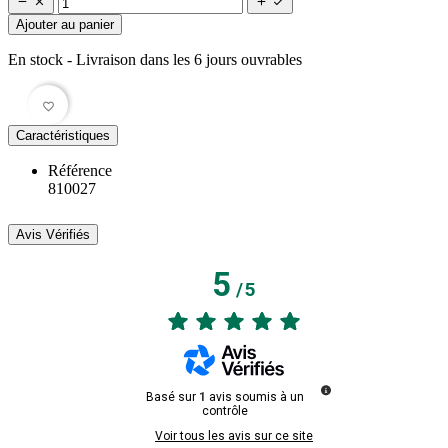




Ajouter au panier
En stock
- Livraison dans les 6 jours ouvrables
favorite_border
Caractéristiques
Référence
810027
Avis Vérifiés
5
/
5
Basé sur
1
avis soumis à un
contrôle
Voir tous les avis sur ce site