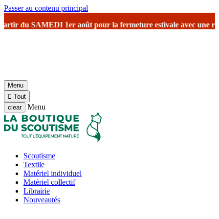
Passer au contenu principal
tir du SAMEDI 1er août
pour la fermeture estivale
avec une réouvert
Menu

Tout
Menu
clear
Scoutisme
Textile
Matériel individuel
Matériel collectif
Librairie
Nouveautés