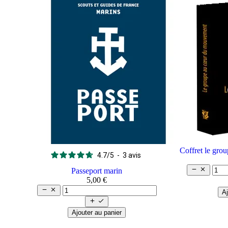
Coffret le gro
4.7
/
5
-
3
avis


Passeport marin
5,00 €


Aj


Ajouter au panier