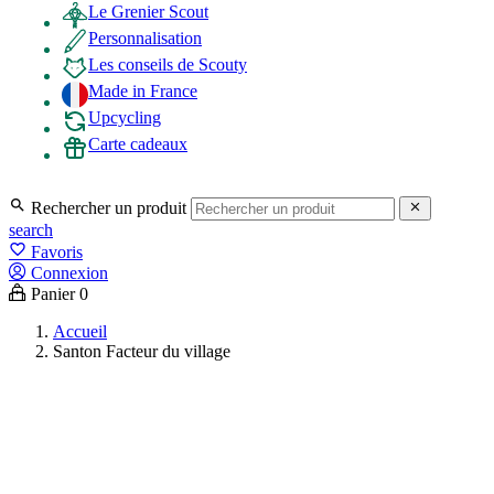
Le Grenier Scout
Personnalisation
Les conseils de Scouty
Made in France
Upcycling
Carte cadeaux

Rechercher un produit

search
favorite_border
Favoris
Connexion
Panier
0
Accueil
Santon Facteur du village