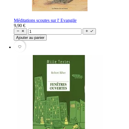
Méditations scoutes sur l' Evangile
9,90 €




Ajouter au panier
favorite_border