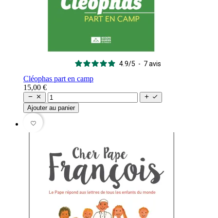
4.9
/
5
-
7
avis
Cléophas part en camp
15,00 €




Ajouter au panier
favorite_border