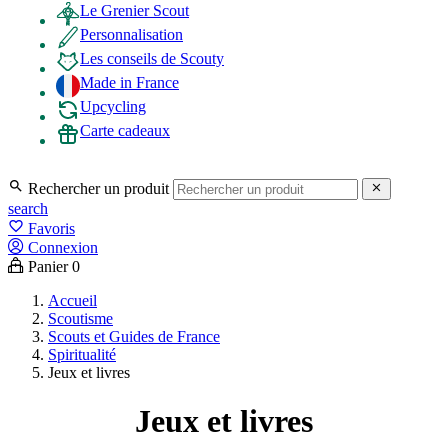
Le Grenier Scout
Personnalisation
Les conseils de Scouty
Made in France
Upcycling
Carte cadeaux

Rechercher un produit

search
favorite_border
Favoris
Connexion
Panier
0
Accueil
Scoutisme
Scouts et Guides de France
Spiritualité
Jeux et livres
Jeux et livres