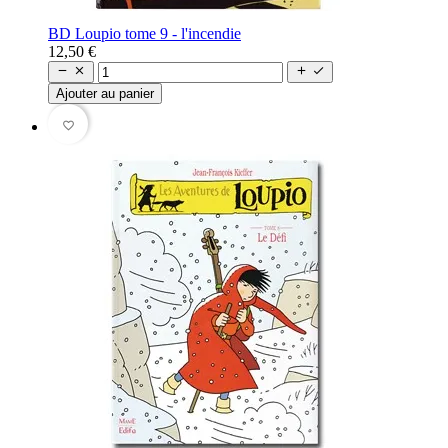
BD Loupio tome 9 - l'incendie
12,50 €




Ajouter au panier
favorite_border