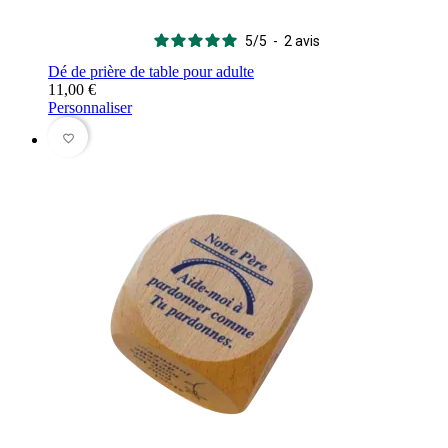
5
/
5
-
2
avis
Dé de prière de table pour adulte
11,00 €
Personnaliser
favorite_border