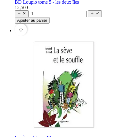
BD Loupio tome 5 - les deux îles
12,50 €




Ajouter au panier
favorite_border