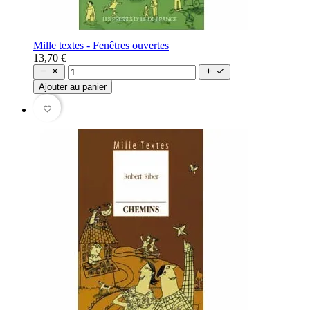
Mille textes - Fenêtres ouvertes
13,70 €




Ajouter au panier
favorite_border