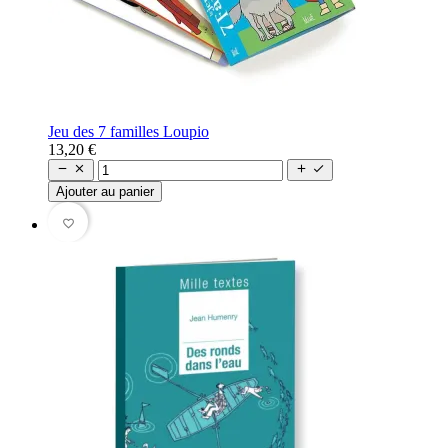
Jeu des 7 familles Loupio
13,20 €




Ajouter au panier
favorite_border