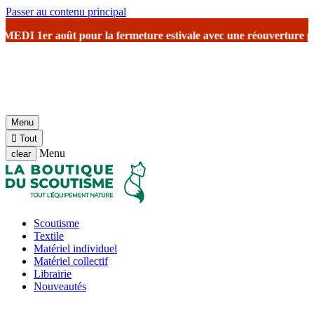
Passer au contenu principal
eture estivale
avec une réouverture prévu le 17 août avec reprise d
Menu

Tout
Menu
clear
Scoutisme
Textile
Matériel individuel
Matériel collectif
Librairie
Nouveautés