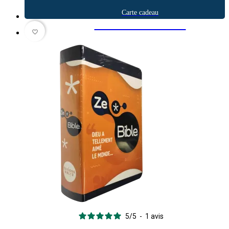
Carte cadeau
Offrez l'aventure
favorite_border
5
/
5
-
1
avis