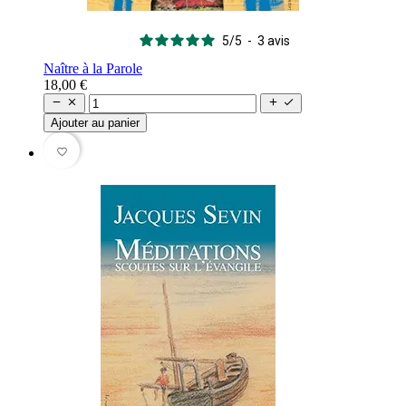
5
/
5
-
3
avis
Naître à la Parole
18,00 €




Ajouter au panier
favorite_border