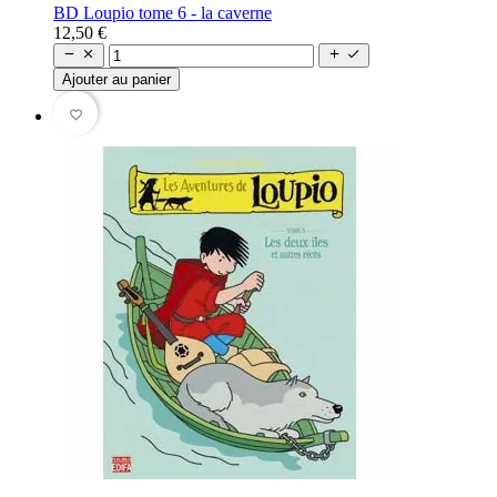
BD Loupio tome 6 - la caverne
12,50 €




Ajouter au panier
favorite_border