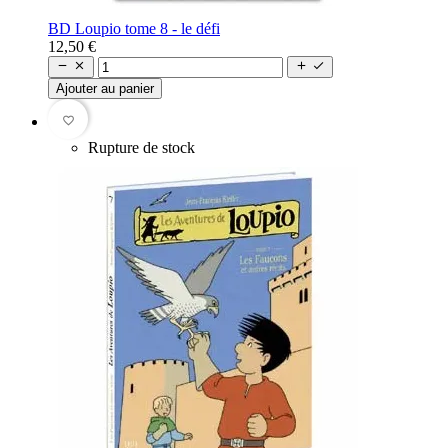
BD Loupio tome 8 - le défi
12,50 €




Ajouter au panier
favorite_border
Rupture de stock