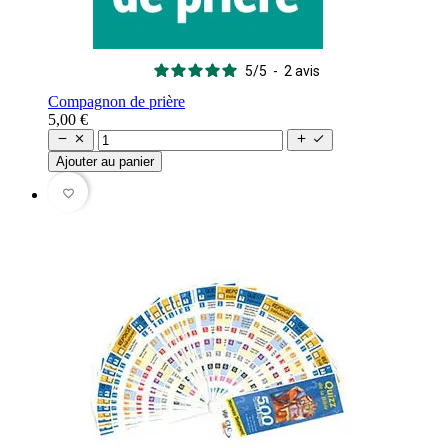
5
/
5
-
2
avis
Compagnon de prière
5,00 €




Ajouter au panier
favorite_border