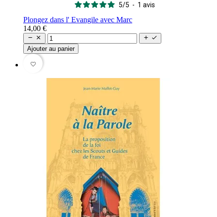
5
/
5
-
1
avis
Plongez dans l' Evangile avec Marc
14,00 €




Ajouter au panier
favorite_border