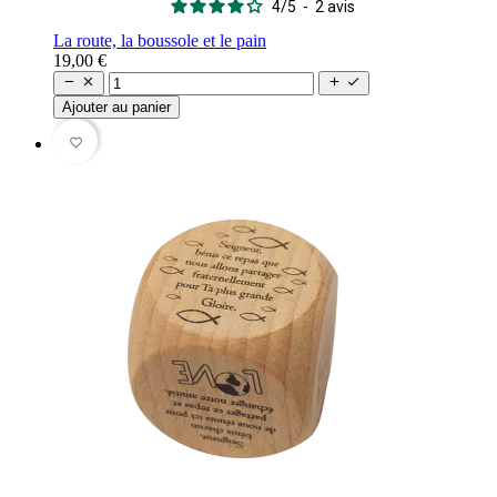
4
/
5
-
2
avis
La route, la boussole et le pain
19,00 €




Ajouter au panier
favorite_border