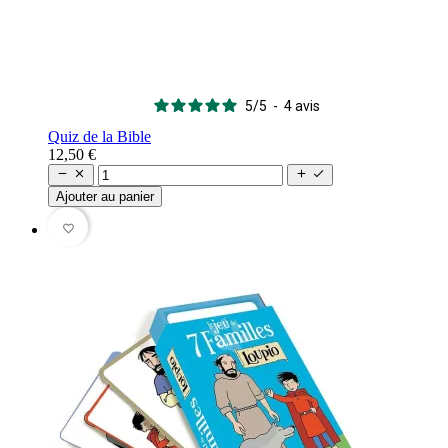
5
/
5
-
4
avis
Quiz de la Bible
12,50 €




Ajouter au panier
favorite_border