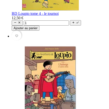
BD Loupio tome 4 - le tournoi
12,50 €




Ajouter au panier
favorite_border