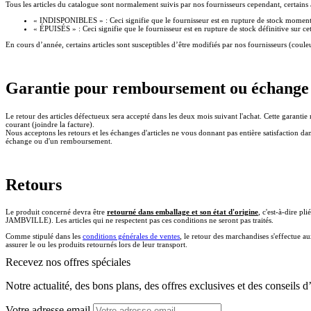
Tous les articles du catalogue sont normalement suivis par nos fournisseurs cependant, certain
« INDISPONIBLES » : Ceci signifie que le fournisseur est en rupture de stock momentané
« ÉPUISÉS » : Ceci signifie que le fournisseur est en rupture de stock définitive sur 
En cours d’année, certains articles sont susceptibles d’être modifiés par nos fournisseurs (coule
Garantie pour remboursement ou échange
Le retour des articles défectueux sera accepté dans les deux mois suivant l'achat. Cette garantie 
courant (joindre la facture).
Nous acceptons les retours et les échanges d'articles ne vous donnant pas entière satisfaction dan
échange ou d'un remboursement.
Retours
Le produit concerné devra être
retourné dans emballage et son état d'origine
, c'est-à-dire p
JAMBVILLE). Les articles qui ne respectent pas ces conditions ne seront pas traités.
Comme stipulé dans les
conditions générales de ventes
, le retour des marchandises s'effectue au
assurer le ou les produits retournés lors de leur transport.
Recevez nos offres spéciales
Notre actualité, des bons plans, des offres exclusives et des conseils d
Votre adresse email