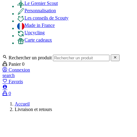
Le Grenier Scout
Personnalisation
Les conseils de Scouty
Made in France
Upcycling
Carte cadeaux

Rechercher un produit

Panier
0
Connexion
search
favorite_border
Favoris

0
Accueil
Livraison et retours