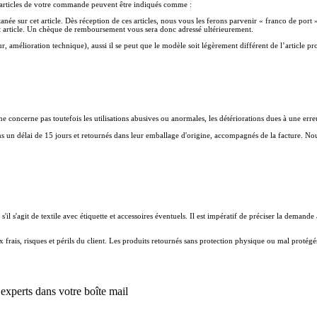
s articles de votre commande peuvent être indiqués comme :
e sur cet article. Dès réception de ces articles, nous vous les ferons parvenir « franco de port 
cet article. Un chèque de remboursement vous sera donc adressé ultérieurement.
ur, amélioration technique), aussi il se peut que le modèle soit légèrement différent de l’article p
ne concerne pas toutefois les utilisations abusives ou anormales, les détériorations dues à une erre
s un délai de 15 jours et retournés dans leur emballage d'origine, accompagnés de la facture. Nous n
lié s'il s'agit de textile avec étiquette et accessoires éventuels. Il est impératif de préciser la d
x frais, risques et périls du client. Les produits retournés sans protection physique ou mal protégés
’experts dans votre boîte mail