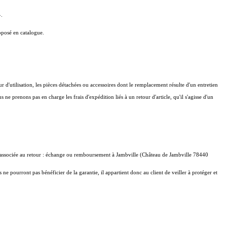
».
roposé en catalogue.
ur d'utilisation, les pièces détachées ou accessoires dont le remplacement résulte d'un entretien
e prenons pas en charge les frais d'expédition liés à un retour d'article, qu'il s'agisse d'un
emande associée au retour : échange ou remboursement à Jambville (Château de Jambville 78440
 ne pourront pas bénéficier de la garantie, il appartient donc au client de veiller à protéger et