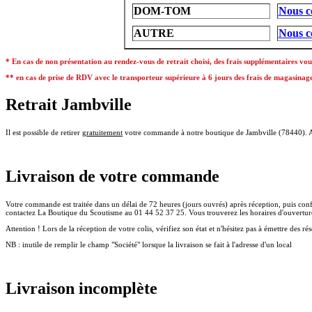
DOM-TOM
Nous c
AUTRE
Nous c
* En cas de non présentation au rendez-vous de retrait choisi, des frais supplémentaires vo
**
en cas de prise de RDV avec le transporteur supérieure à 6 jours des frais de magasinag
Retrait Jambville
Il est possible de retirer
gratuitement
votre commande à notre boutique de Jambville (78440). Ava
Livraison de votre commande
Votre commande est traitée dans un délai de 72 heures (jours ouvrés) après réception, puis conf
contactez La Boutique du Scoutisme au 01 44 52 37 25. Vous trouverez les horaires d'ouverture 
Attention ! Lors de la réception de votre colis, vérifiez son état et n'hésitez pas à émettre des r
NB : inutile de remplir le champ "Société" lorsque la livraison se fait à l'adresse d'un local
Livraison incomplète