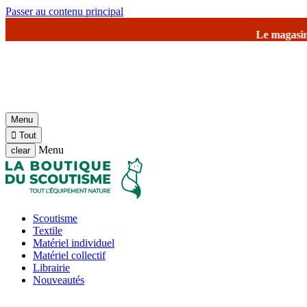
Passer au contenu principal
Le magasin de Jambville 
Menu

Tout
Menu
clear
Scoutisme
Textile
Matériel individuel
Matériel collectif
Librairie
Nouveautés