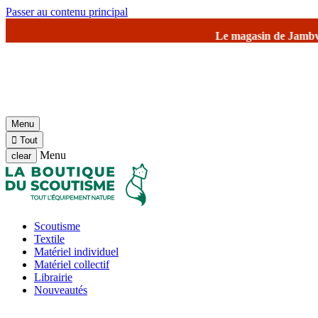
Passer au contenu principal
entrepôt seront fermés à partir du SAMEDI 1er août
pour la fermet
Menu

Tout
Menu
clear
Scoutisme
Textile
Matériel individuel
Matériel collectif
Librairie
Nouveautés