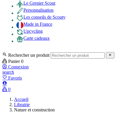
Le Grenier Scout
Personnalisation
Les conseils de Scouty
Made in France
Upcycling
Carte cadeaux

Rechercher un produit

Panier
0
Connexion
search
favorite_border
Favoris

0
Accueil
Librairie
Nature et construction