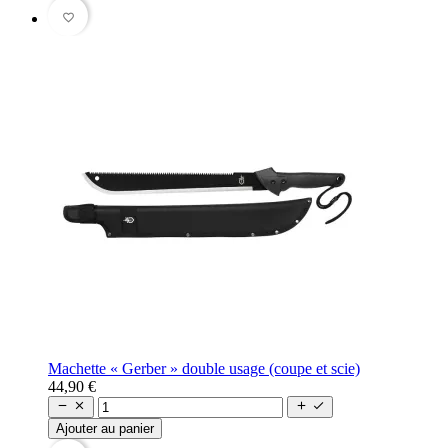
favorite_border
Machette « Gerber » double usage (coupe et scie)
44,90 €




Ajouter au panier