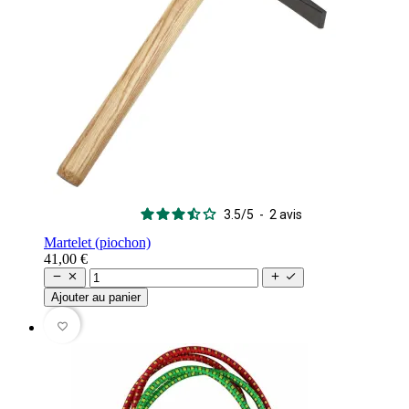
3.5
/
5
-
2
avis
Martelet (piochon)
41,00 €




Ajouter au panier
favorite_border