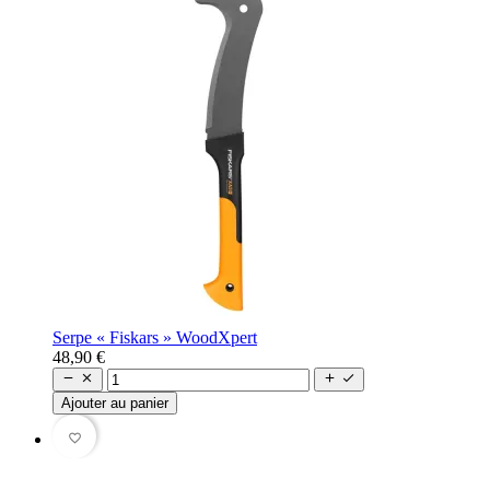
Serpe « Fiskars » WoodXpert
48,90 €




Ajouter au panier
favorite_border