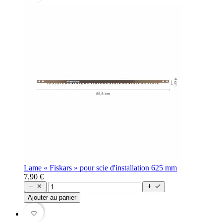
Lame « Fiskars » pour scie d'installation 625 mm
7,90 €




Ajouter au panier
favorite_border