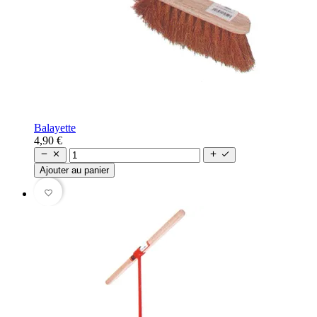
Balayette
4,90 €




Ajouter au panier
favorite_border