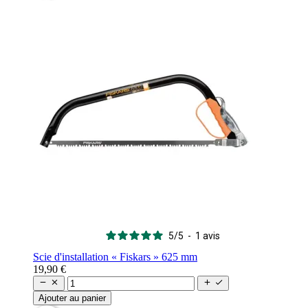
5
/
5
-
1
avis
Scie d'installation « Fiskars » 625 mm
19,90 €




Ajouter au panier