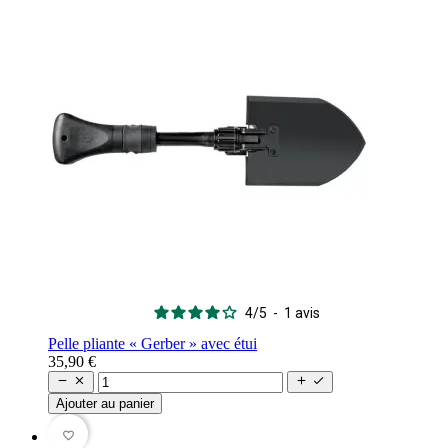
4
/
5
-
1
avis
Pelle pliante « Gerber » avec étui
35,90 €




Ajouter au panier
favorite_border