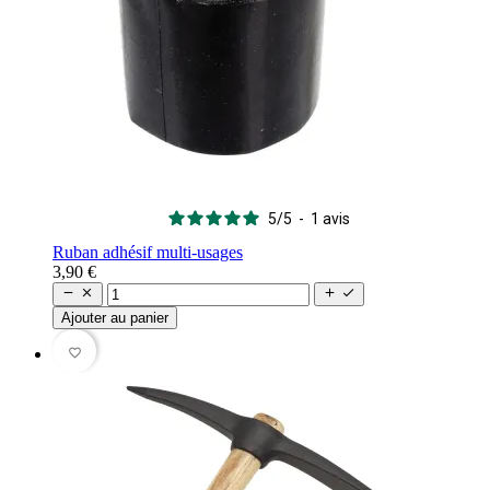
5
/
5
-
1
avis
Ruban adhésif multi-usages
3,90 €




Ajouter au panier
favorite_border