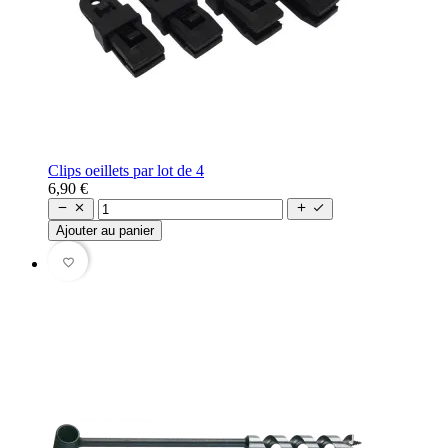
Clips oeillets par lot de 4
6,90 €




Ajouter au panier
favorite_border