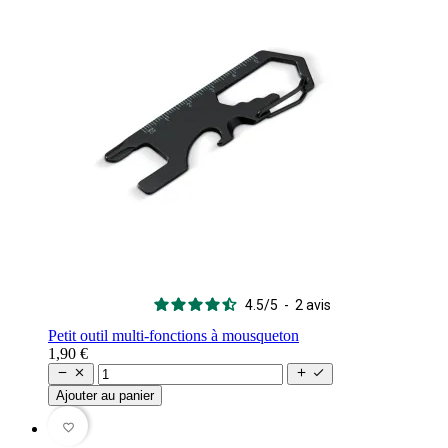
4.5
/
5
-
2
avis
Petit outil multi-fonctions à mousqueton
1,90 €




Ajouter au panier
favorite_border