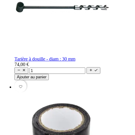
Tarière à douille - diam : 30 mm
74,00 €




Ajouter au panier
favorite_border