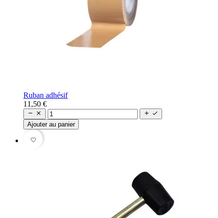
Ruban adhésif
11,50 €




Ajouter au panier
favorite_border