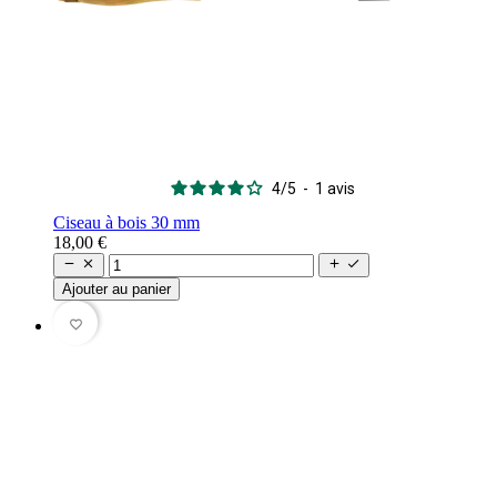
4
/
5
-
1
avis
Ciseau à bois 30 mm
18,00 €




Ajouter au panier
favorite_border