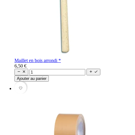
Maillet en bois arrondi *
6,50 €




Ajouter au panier
favorite_border