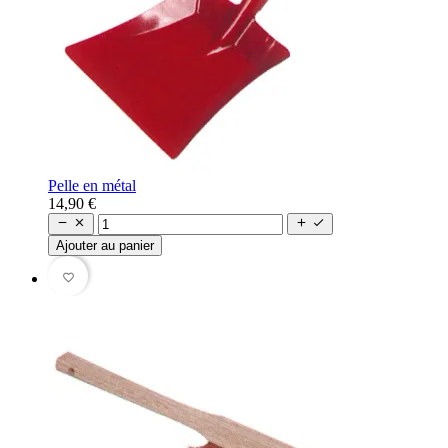
Pelle en métal
14,90 €




Ajouter au panier
favorite_border