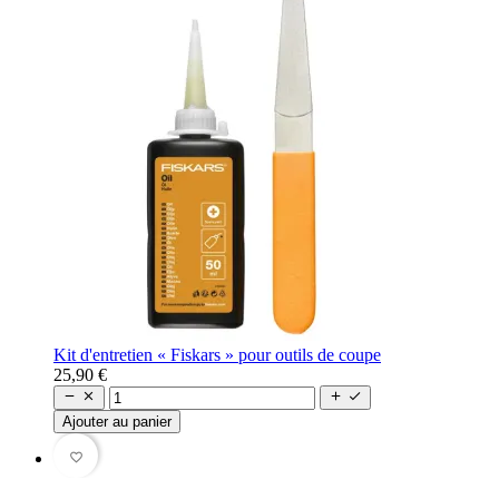
Kit d'entretien « Fiskars » pour outils de coupe
25,90 €




Ajouter au panier
favorite_border