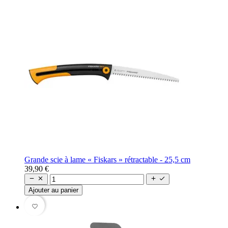
Grande scie à lame « Fiskars » rétractable - 25,5 cm
39,90 €




Ajouter au panier
favorite_border