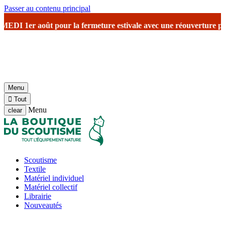
Passer au contenu principal
 fermeture estivale
avec une réouverture prévu le 17 août avec repri
Menu

Tout
Menu
clear
Scoutisme
Textile
Matériel individuel
Matériel collectif
Librairie
Nouveautés