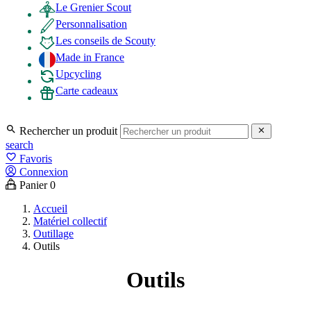
Le Grenier Scout
Personnalisation
Les conseils de Scouty
Made in France
Upcycling
Carte cadeaux

Rechercher un produit

search
favorite_border
Favoris
Connexion
Panier
0
Accueil
Matériel collectif
Outillage
Outils
Outils