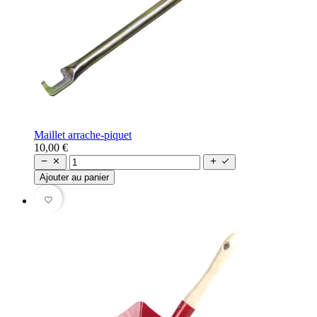
Maillet arrache-piquet
10,00 €




Ajouter au panier
favorite_border