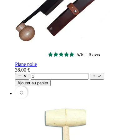
5
/
5
-
3
avis
Plane polie
36,00 €




Ajouter au panier
favorite_border