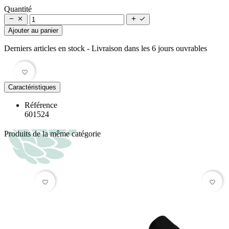
Quantité




Ajouter au panier
Derniers articles en stock
- Livraison dans les 6 jours ouvrables
favorite_border
Caractéristiques
Référence
601524
Produits de la même catégorie
favorite_border
favorite_border