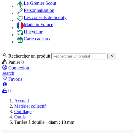
Le Grenier Scout
Personnalisation
Les conseils de Scouty
Made in France
Upcycling
Carte cadeaux

Rechercher un produit

Panier
0
Connexion
search
favorite_border
Favoris

0
Accueil
Matériel collectif
Outillage
Outils
Tarière à douille - diam : 18 mm