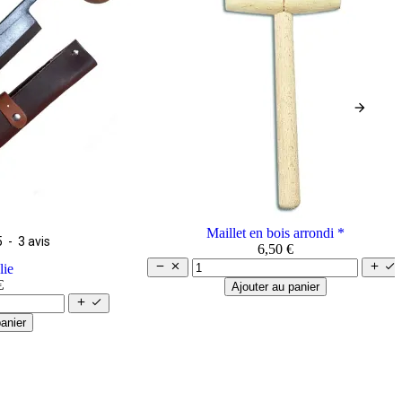
arrow_forward
Maillet en bois arrondi *
5
-
3
avis
6,50 €




lie
€
Ajouter au panier


anier