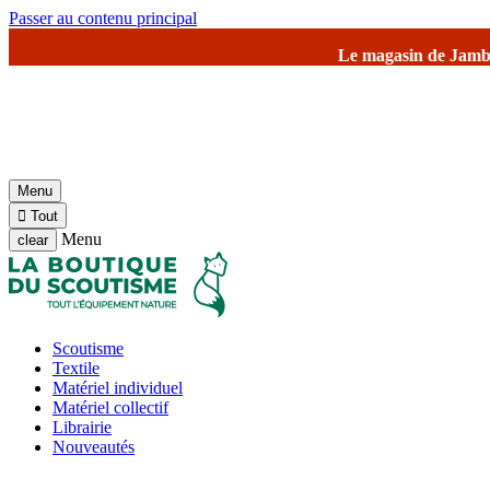
Passer au contenu principal
Le magasin de Jambville et l'entrepô
Menu

Tout
Menu
clear
Scoutisme
Textile
Matériel individuel
Matériel collectif
Librairie
Nouveautés