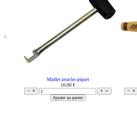
arrow_back
Maillet arrache-piquet
10,00 €






Ajouter au panier