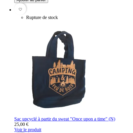
favorite_border
Rupture de stock
Sac upcyclé à partir du sweat "Once upon a time" (N)
25,00 €
Voir le produit