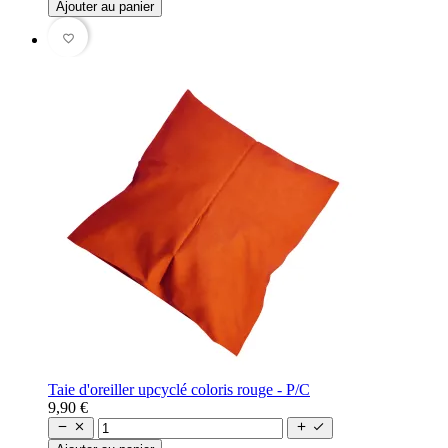
Ajouter au panier
favorite_border
Taie d'oreiller upcyclé coloris rouge - P/C
9,90 €



