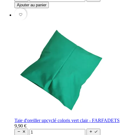
Ajouter au panier
favorite_border
Taie d'oreiller upcyclé coloris vert clair - FARFADETS
9,90 €



