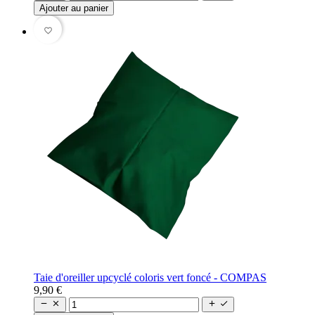
Ajouter au panier
favorite_border
Taie d'oreiller upcyclé coloris vert foncé - COMPAS
9,90 €



