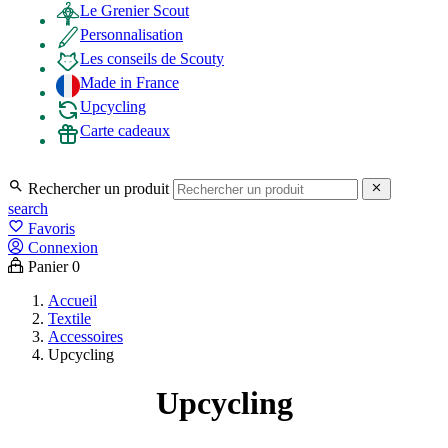
Le Grenier Scout
Personnalisation
Les conseils de Scouty
Made in France
Upcycling
Carte cadeaux

Rechercher un produit

search
favorite_border
Favoris
Connexion
Panier
0
Accueil
Textile
Accessoires
Upcycling
Upcycling