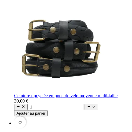
Ceinture upcyclée en pneu de vélo moyenne multi-taille
39,00 €




Ajouter au panier
favorite_border