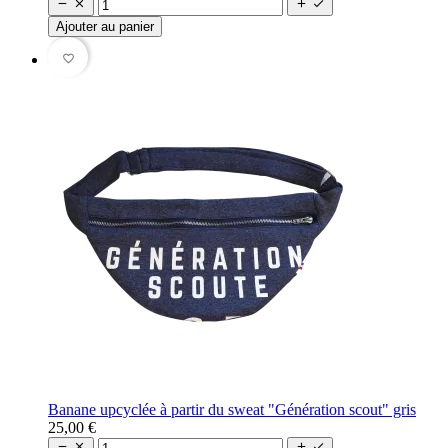




Ajouter au panier
favorite_border
Banane upcyclée à partir du sweat "Génération scout" gris
25,00 €



