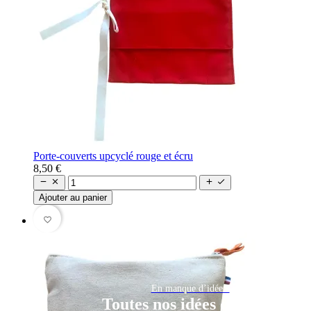
Porte-couverts upcyclé rouge et écru
8,50 €




Ajouter au panier
favorite_border
En manque d’idée ?
Toutes nos idées cadeaux