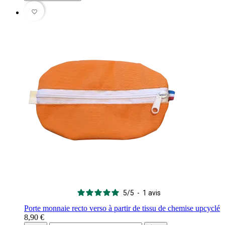
favorite_border
5
/
5
-
1
avis
Porte monnaie recto verso à partir de tissu de chemise upcyclé
8,90 €