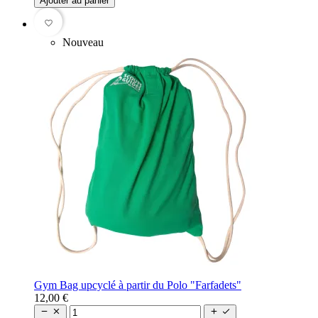
Ajouter au panier
favorite_border
Nouveau
Gym Bag upcyclé à partir du Polo "Farfadets"
12,00 €



