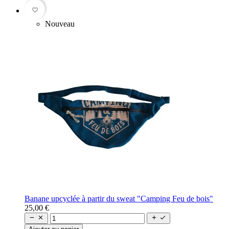
favorite_border
Nouveau
Banane upcyclée à partir du sweat "Camping Feu de bois"
25,00 €



