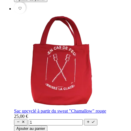
favorite_border
Sac upcyclé à partir du sweat "Chamallow" rouge
25,00 €




Ajouter au panier