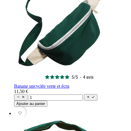
5
/
5
-
4
avis
Banane upcyclée verte et écru
11,50 €




Ajouter au panier
favorite_border