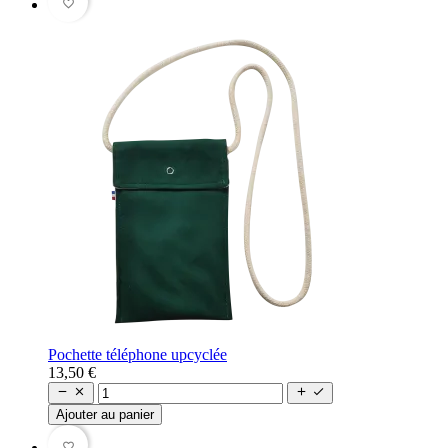
favorite_border
Pochette téléphone upcyclée
13,50 €




Ajouter au panier
favorite_border