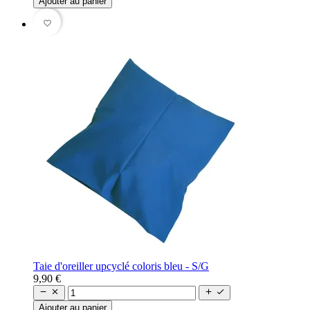
Ajouter au panier
favorite_border
Taie d'oreiller upcyclé coloris bleu - S/G
9,90 €




Ajouter au panier