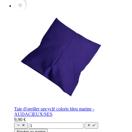
favorite_border
Taie d'oreiller upcyclé coloris bleu marine -
AUDACIEUX/SES
9,90 €




Ajouter au panier