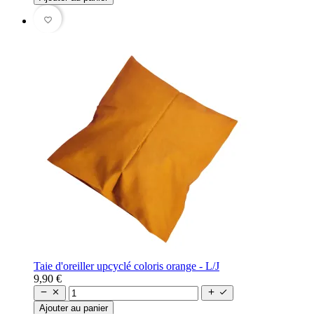
favorite_border
Taie d'oreiller upcyclé coloris orange - L/J
9,90 €




Ajouter au panier