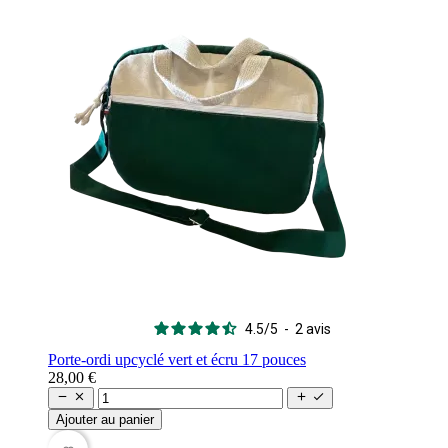
4.5
/
5
-
2
avis
Porte-ordi upcyclé vert et écru 17 pouces
28,00 €




Ajouter au panier