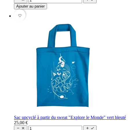
Ajouter au panier
favorite_border
Sac upcyclé à partir du sweat "Explore le Monde" vert bleuté
25,00 €



