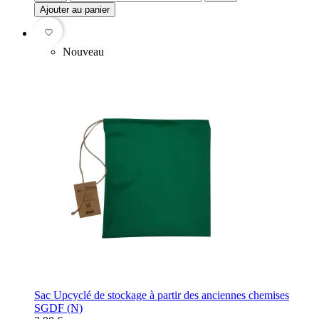
Ajouter au panier
favorite_border
Nouveau
Sac Upcyclé de stockage à partir des anciennes chemises
SGDF (N)