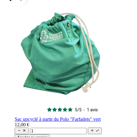
5
/
5
-
1
avis
Sac upcyclé à partir du Polo "Farfadets" vert
12,00 €



