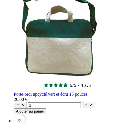
5
/
5
-
1
avis
Porte-ordi upcyclé vert et écru 15 pouces
26,00 €




Ajouter au panier
favorite_border