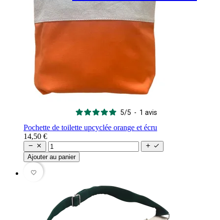
5
/
5
-
1
avis
Pochette de toilette upcyclée orange et écru
14,50 €




Ajouter au panier
favorite_border