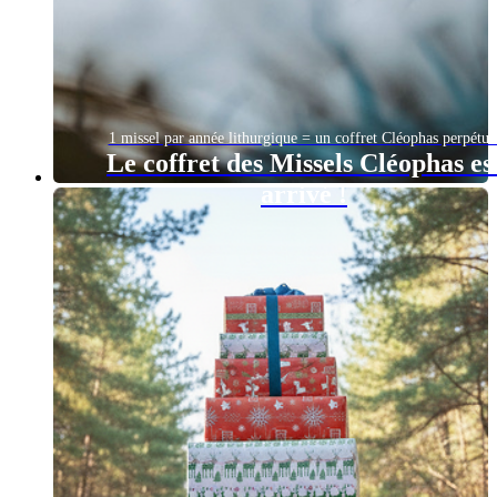
1 missel par année lithurgique = un coffret Cléophas perpétue
Le coffret des Missels Cléophas es
arrivé !