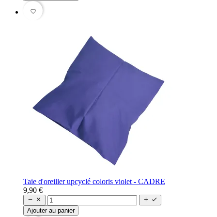
favorite_border
Taie d'oreiller upcyclé coloris violet - CADRE
9,90 €




Ajouter au panier