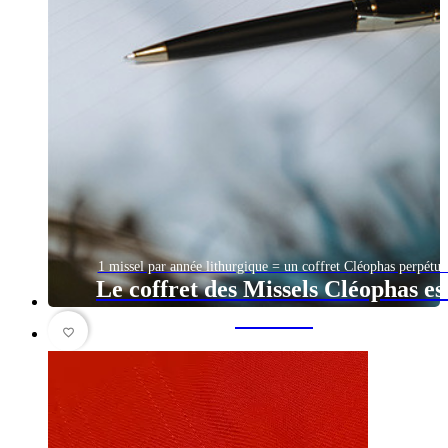
1 missel par année lithurgique = un coffret Cléophas perpétue
Le coffret des Missels Cléophas es
arrivé !
favorite_border