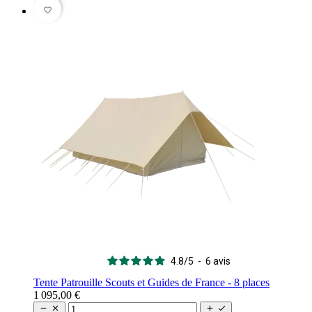
favorite_border
4.8
/
5
-
6
avis
Tente Patrouille Scouts et Guides de France - 8 places
1 095,00 €



