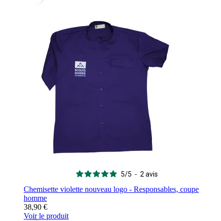
5
/
5
-
2
avis
Chemisette violette nouveau logo - Responsables, coupe
homme
38,90 €
Voir le produit