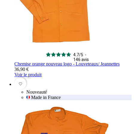
4.7
/
5
-
146
avis
Chemise orange nouveau logo - Louveteaux/ Jeannettes
36,90 €
Voir le produit
favorite_border
Nouveauté
Made in France