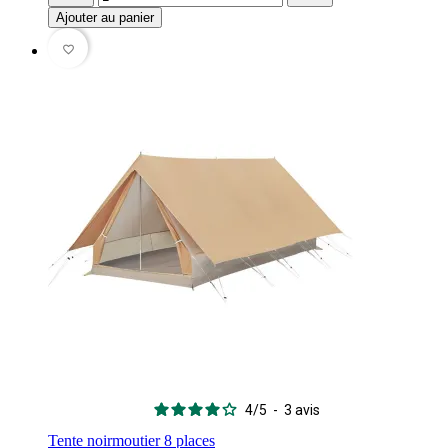
Ajouter au panier
favorite_border
4
/
5
-
3
avis
Tente noirmoutier 8 places