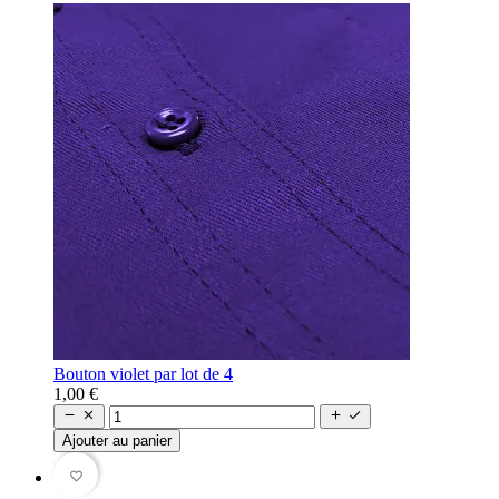
Bouton violet par lot de 4
1,00 €




Ajouter au panier
favorite_border