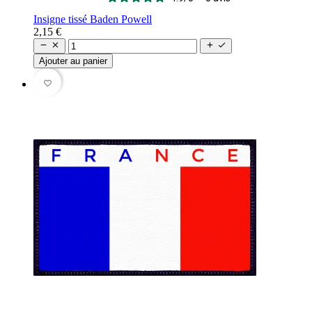
Insigne tissé Baden Powell
2,15 €




Ajouter au panier
favorite_border