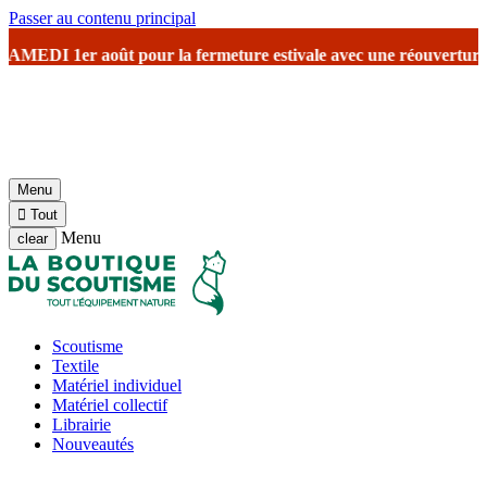
Passer au contenu principal
rmeture estivale
avec une réouverture prévu le 17 août avec reprise
Menu

Tout
Menu
clear
Scoutisme
Textile
Matériel individuel
Matériel collectif
Librairie
Nouveautés