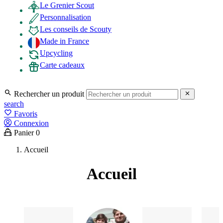
Le Grenier Scout
Personnalisation
Les conseils de Scouty
Made in France
Upcycling
Carte cadeaux

Rechercher un produit

search
favorite_border
Favoris
Connexion
Panier
0
Accueil
Accueil