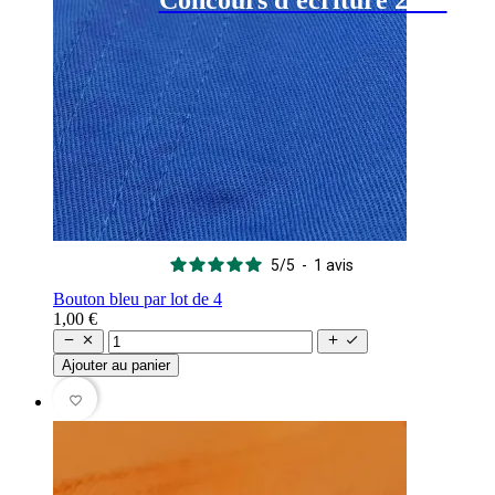
Concours d'écriture 2027
5
/
5
-
1
avis
Bouton bleu par lot de 4
1,00 €




Ajouter au panier
favorite_border