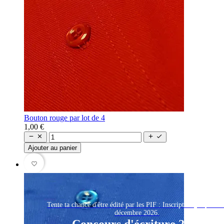
Bouton rouge par lot de 4
1,00 €




Ajouter au panier
favorite_border
Tente ta chance d'être édité par les PIF : Inscription jusqu'au 
décembre 2026.