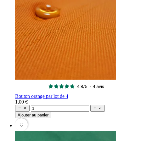
4.8
/
5
-
4
avis
Bouton orange par lot de 4
1,00 €




Ajouter au panier
favorite_border