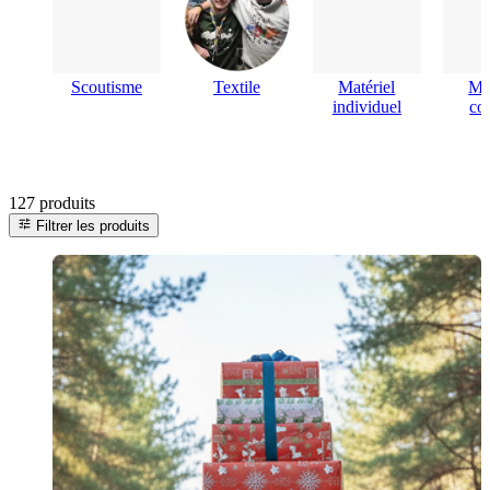
Scoutisme
Textile
Matériel
Mat
individuel
col
127 produits
tune
Filtrer les produits