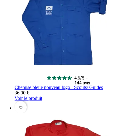
4.6
/
5
-
144
avis
Chemise bleue nouveau logo - Scouts/ Guides
36,90 €
Voir le produit
favorite_border