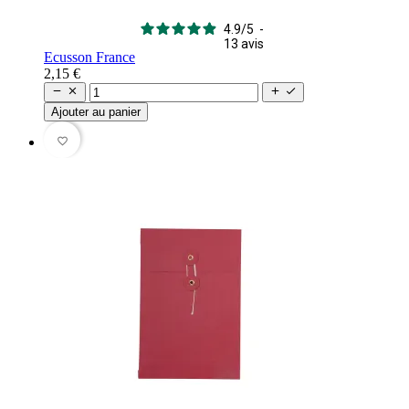
4.9
/
5
-
13
avis
Ecusson France
2,15 €




Ajouter au panier
favorite_border