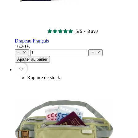
5
/
5
-
3
avis
Drapeau Français
16,20 €




Ajouter au panier
favorite_border
Rupture de stock