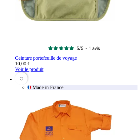
5
/
5
-
1
avis
Ceinture portefeuille de voyage
10,00 €
Voir le produit
favorite_border
Made in France