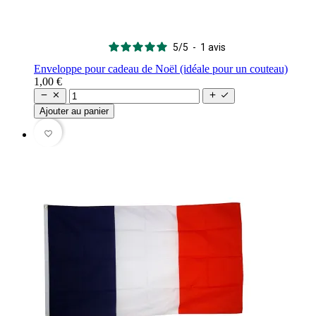
5
/
5
-
1
avis
Enveloppe pour cadeau de Noël (idéale pour un couteau)
1,00 €




Ajouter au panier
favorite_border