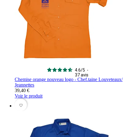
4.6
/
5
-
37
avis
Chemise orange nouveau logo - Chef.taine Louveteaux/
Jeannettes
39,40 €
Voir le produit
favorite_border