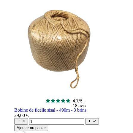
4.7
/
5
-
18
avis
Bobine de ficelle sisal - 490m - 3 brins
29,00 €




Ajouter au panier