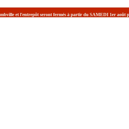
 1er août
pour la fermeture estivale
avec une réouverture prévu le 1