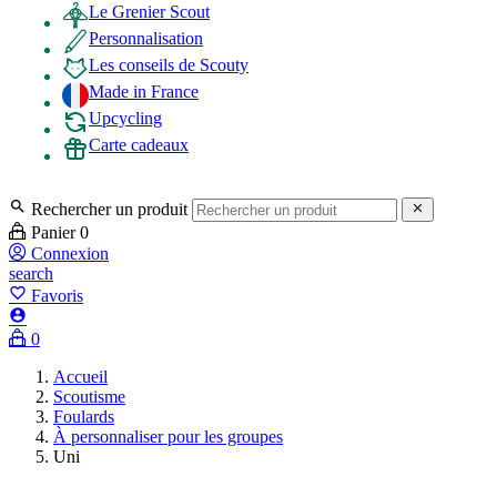
Le Grenier Scout
Personnalisation
Les conseils de Scouty
Made in France
Upcycling
Carte cadeaux

Rechercher un produit

Panier
0
Connexion
search
favorite_border
Favoris

0
Accueil
Scoutisme
Foulards
À personnaliser pour les groupes
Uni