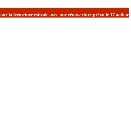
7 août avec reprise des expéditions.
Merci de votre compréhensio