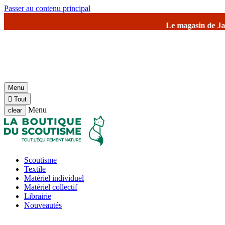
Passer au contenu principal
asin de Jambville et l'entrepôt seront fermés à partir du SAMEDI
Menu

Tout
Menu
clear
Scoutisme
Textile
Matériel individuel
Matériel collectif
Librairie
Nouveautés