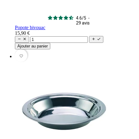
4.6
/
5
-
29
avis
Popote bivouac
15,90 €




Ajouter au panier
favorite_border