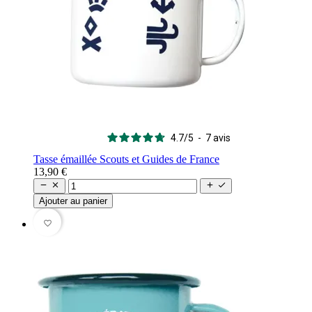
4.7
/
5
-
7
avis
Tasse émaillée Scouts et Guides de France
13,90 €




Ajouter au panier
favorite_border