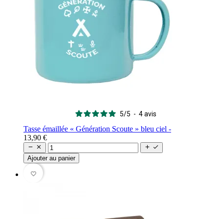
5
/
5
-
4
avis
Tasse émaillée « Génération Scoute » bleu ciel -
13,90 €




Ajouter au panier
favorite_border