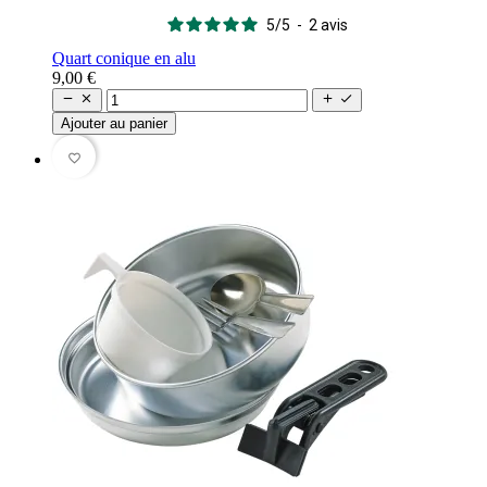
5
/
5
-
2
avis
Quart conique en alu
9,00 €




Ajouter au panier
favorite_border