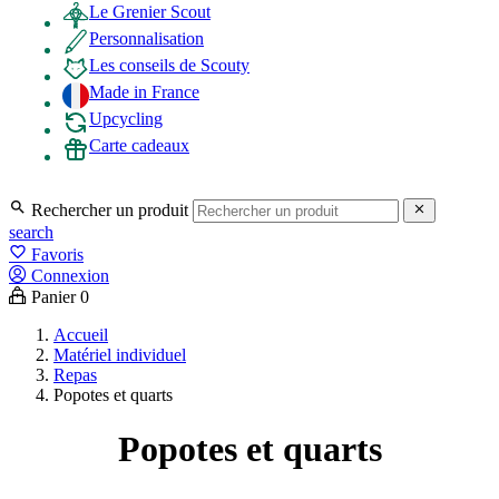
Le Grenier Scout
Personnalisation
Les conseils de Scouty
Made in France
Upcycling
Carte cadeaux

Rechercher un produit

search
favorite_border
Favoris
Connexion
Panier
0
Accueil
Matériel individuel
Repas
Popotes et quarts
Popotes et quarts