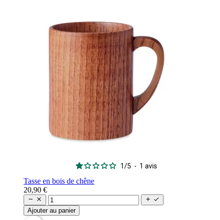
1
/
5
-
1
avis
Tasse en bois de chêne
20,90 €




Ajouter au panier