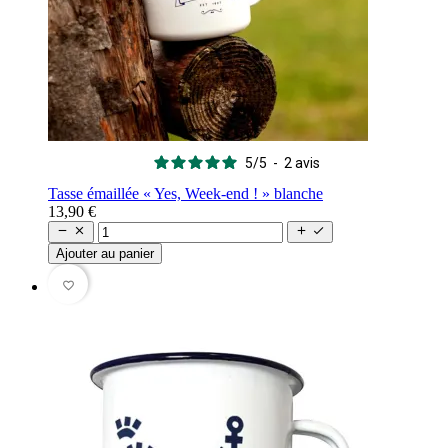
5
/
5
-
2
avis
Tasse émaillée « Yes, Week-end ! » blanche
13,90 €




Ajouter au panier
favorite_border