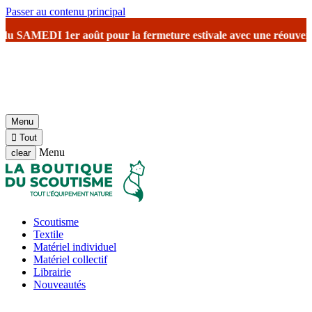
Passer au contenu principal
ût
pour la fermeture estivale
avec une réouverture prévu le 17 août 
Menu

Tout
Menu
clear
Scoutisme
Textile
Matériel individuel
Matériel collectif
Librairie
Nouveautés