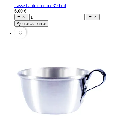
Tasse haute en inox 350 ml
6,00 €




Ajouter au panier
favorite_border