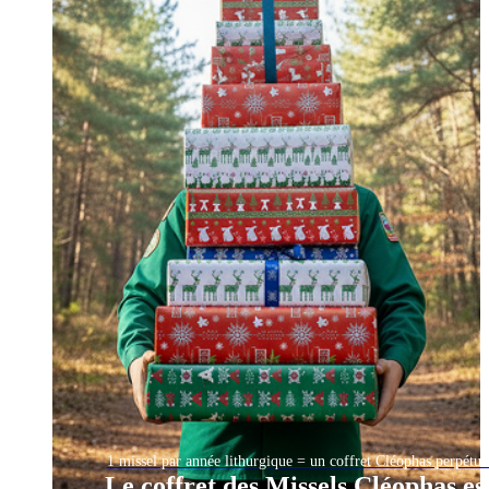
1 missel par année lithurgique = un coffret Cléophas perpétue
Le coffret des Missels Cléophas es