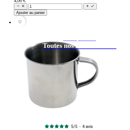
4,00 €




Ajouter au panier
favorite_border
En manque d’idée ?
Toutes nos idées cadeaux
5
/
5
-
4
avis