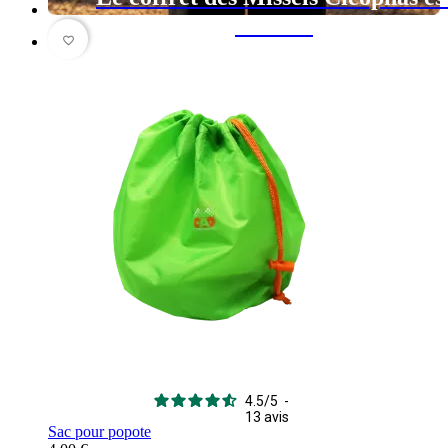
arrivé !
favorite_border
4.5
/
5
-
13
avis
Sac pour popote