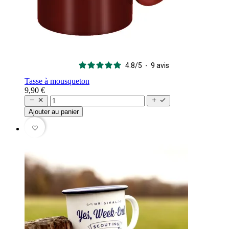
4.8
/
5
-
9
avis
Tasse à mousqueton
9,90 €




Ajouter au panier
favorite_border