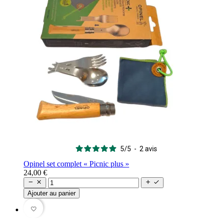
5
/
5
-
2
avis
Opinel set complet « Picnic plus »
24,00 €




Ajouter au panier
favorite_border