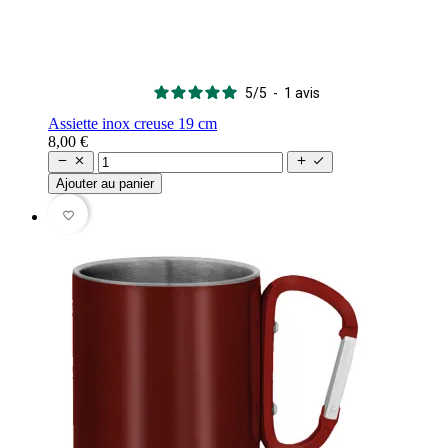
5
/
5
-
1
avis
Assiette inox creuse 19 cm
8,00 €




Ajouter au panier
favorite_border