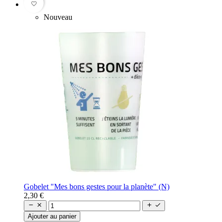
favorite_border
Nouveau
Gobelet "Mes bons gestes pour la planète" (N)
2,30 €




Ajouter au panier