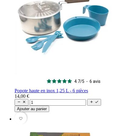
4.7
/
5
-
6
avis
Popote haute en inox 1,25 L - 6 pièces
14,00 €




Ajouter au panier
favorite_border