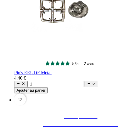
5
/
5
-
2
avis
Pin's EEUDF Métal
4,40 €




Ajouter au panier
favorite_border
En manque d’idée ?
Toutes nos idées cadeaux