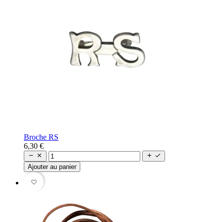
Broche RS
6,30 €




Ajouter au panier
favorite_border