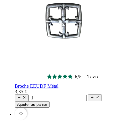
5
/
5
-
1
avis
Broche EEUDF Métal
3,35 €




Ajouter au panier
favorite_border