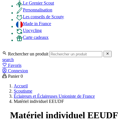
Le Grenier Scout
Personnalisation
Les conseils de Scouty
Made in France
Upcycling
Carte cadeaux

Rechercher un produit

search
favorite_border
Favoris
Connexion
Panier
0
Accueil
Scoutisme
Éclaireurs et Éclaireuses Unioniste de France
Matériel individuel EEUDF
Matériel individuel EEUDF