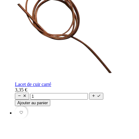
Lacet de cuir carré
3,35 €




Ajouter au panier
favorite_border