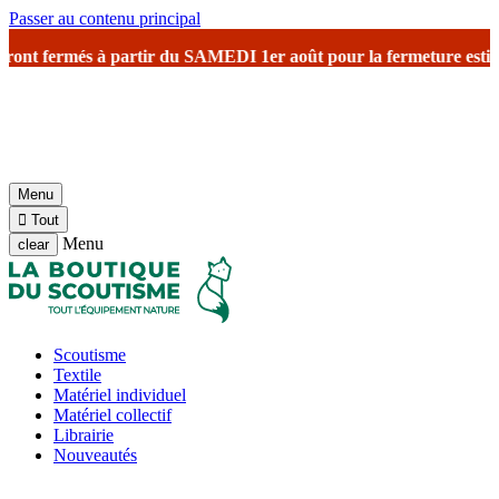
Passer au contenu principal
fermés à partir du SAMEDI 1er août
pour la fermeture estivale
avec 
Menu

Tout
Menu
clear
Scoutisme
Textile
Matériel individuel
Matériel collectif
Librairie
Nouveautés