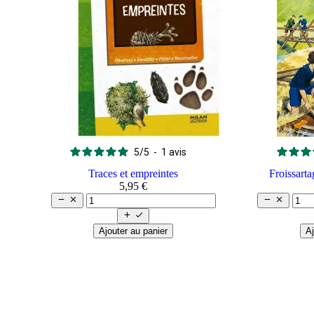
5
/
5
-
1
avis
Traces et empreintes
Froissarta
5,95 €






Ajouter au panier
Aj