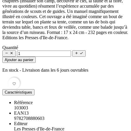
chapitres (installer son camp, découvrir le ciel, la faune et la flore,
vivre au quotidien) résument l’expérience accumulée par des
générations de scouts et de guides. Un manuel magnifiquement
illustré en couleurs. Cet ouvrage a été imaginé comme un bout de
terrain sur lequel on plante sa tente, comme un tas de bois qui
deviendra table, bancs et feux de veillée, comme une balade jusqu’à
la source d’un ruisseau. Format : 17 x 24 cm - 232 pages en couleur.
Editions les Presses d'Ile-de-France.
Quantité




Ajouter au panier
En stock
- Livraison dans les 6 jours ouvrables
favorite_border
Caractéristiques
Référence
103003
EAN13
9782708880603
Editeur
Les Presses d'Ile-de-France