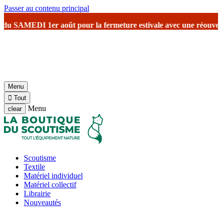
Passer au contenu principal
SAMEDI 1er août
pour la fermeture estivale
avec une réouverture prév
Menu

Tout
Menu
clear
Scoutisme
Textile
Matériel individuel
Matériel collectif
Librairie
Nouveautés