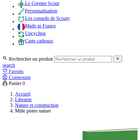
Le Grenier Scout
Personnalisation
Les conseils de Scouty
Made in France
Upcycling
Carte cadeaux

Rechercher un produit

search
favorite_border
Favoris
Connexion
Panier
0
Accueil
Librairie
Nature et construction
Mille pistes nature