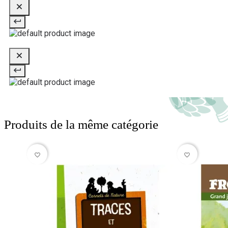
Produits de la même catégorie
favorite_border
favorite_border