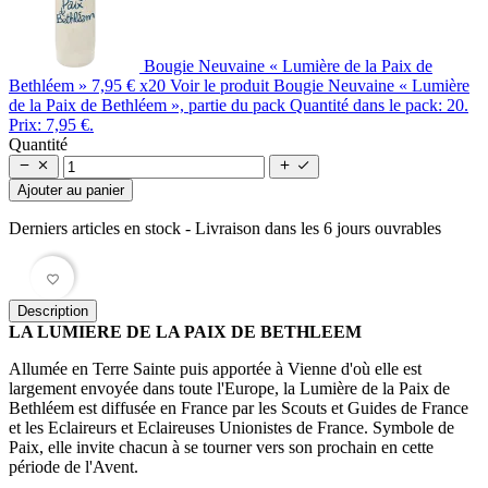
Bougie Neuvaine « Lumière de la Paix de
Bethléem »
7,95 €
x20
Voir le produit Bougie Neuvaine « Lumière
de la Paix de Bethléem », partie du pack Quantité dans le pack: 20.
Prix: 7,95 €.
Quantité




Ajouter au panier
Derniers articles en stock
- Livraison dans les 6 jours ouvrables
favorite_border
Description
LA LUMIERE DE LA PAIX DE BETHLEEM
Allumée en Terre Sainte puis apportée à Vienne d'où elle est
largement envoyée dans toute l'Europe, la Lumière de la Paix de
Bethléem est diffusée en France par les Scouts et Guides de France
et les Eclaireurs et Eclaireuses Unionistes de France. Symbole de
Paix, elle invite chacun à se tourner vers son prochain en cette
période de l'Avent.