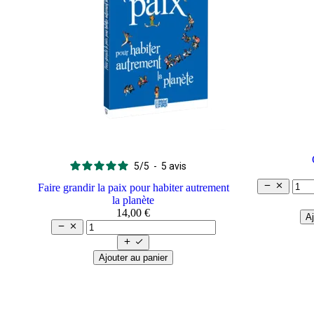
5
/
5
-
5
avis


Faire grandir la paix pour habiter autrement
la planète
14,00 €
Aj




Ajouter au panier