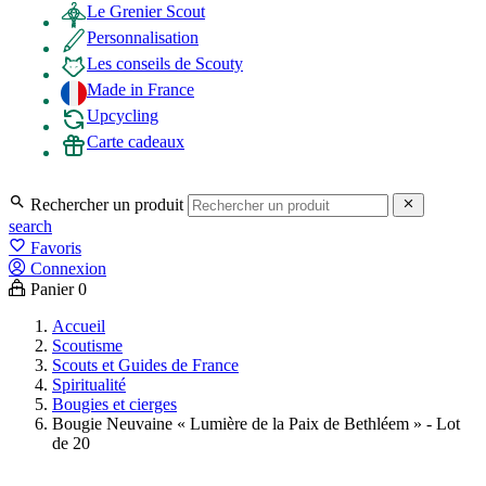
Le Grenier Scout
Personnalisation
Les conseils de Scouty
Made in France
Upcycling
Carte cadeaux

Rechercher un produit

search
favorite_border
Favoris
Connexion
Panier
0
Accueil
Scoutisme
Scouts et Guides de France
Spiritualité
Bougies et cierges
Bougie Neuvaine « Lumière de la Paix de Bethléem » - Lot
de 20