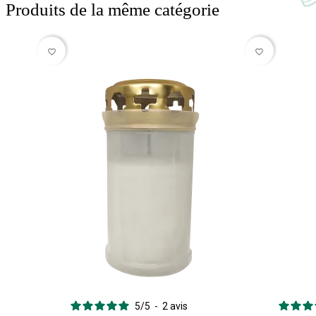
Produits de la même catégorie
favorite_border
favorite_border
5
/
5
-
2
avis