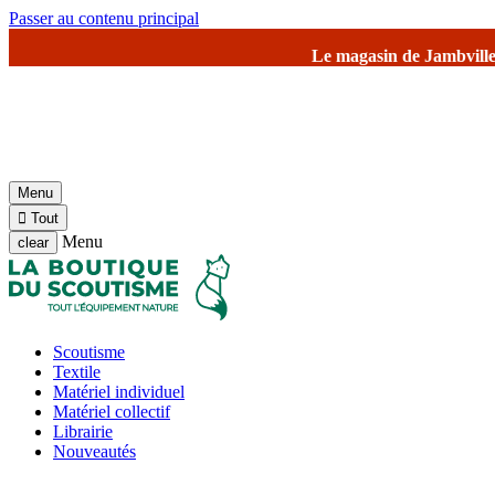
Passer au contenu principal
Le magasin de Jambville et l'entrepôt seront fermés à pa
Menu

Tout
Menu
clear
Scoutisme
Textile
Matériel individuel
Matériel collectif
Librairie
Nouveautés