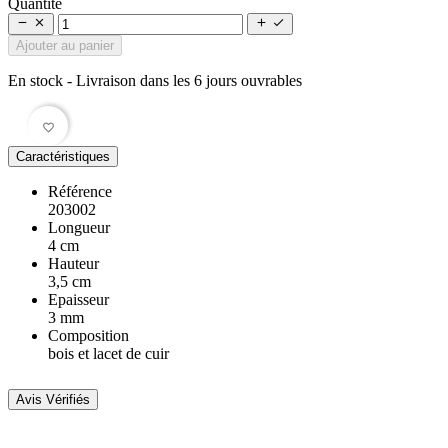
Quantité




Ajouter au panier
En stock
- Livraison dans les 6 jours ouvrables
favorite_border
Caractéristiques
Référence
203002
Longueur
4 cm
Hauteur
3,5 cm
Epaisseur
3 mm
Composition
bois et lacet de cuir
Avis Vérifiés