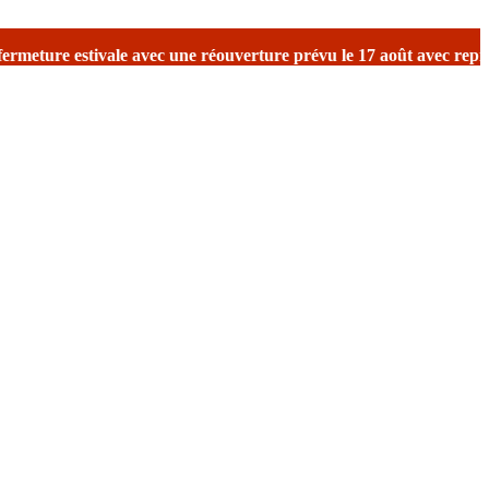
ure prévu le 17 août avec reprise des expéditions.
Merci de votre