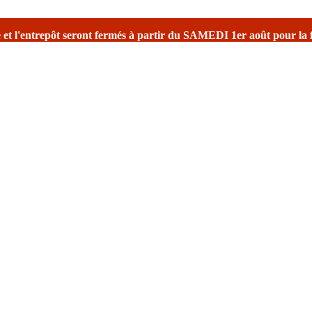
rtir du SAMEDI 1er août
pour la fermeture estivale
avec une réouvert