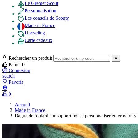
Le Grenier Scout
Personnalisation
Les conseils de Scouty
Made in France
Upcycling
Carte cadeaux

Rechercher un produit

Panier
0
Connexion
search
favorite_border
Favoris

0
Accueil
Made in France
Bague de foulard sur support bois à personnaliser en gravure //