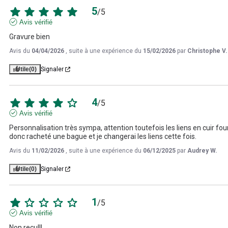
5
/
5
Avis vérifié
Gravure bien
Avis du
04/04/2026
, suite à une expérience du
15/02/2026
par
Christophe V.
Utile
(0)
Signaler
4
/
5
Avis vérifié
Personnalisation très sympa, attention toutefois les liens en cuir fou
donc racheté une bague et je changerai les liens cette fois.
Avis du
11/02/2026
, suite à une expérience du
06/12/2025
par
Audrey W.
Utile
(0)
Signaler
1
/
5
Avis vérifié
Non reçu!!!