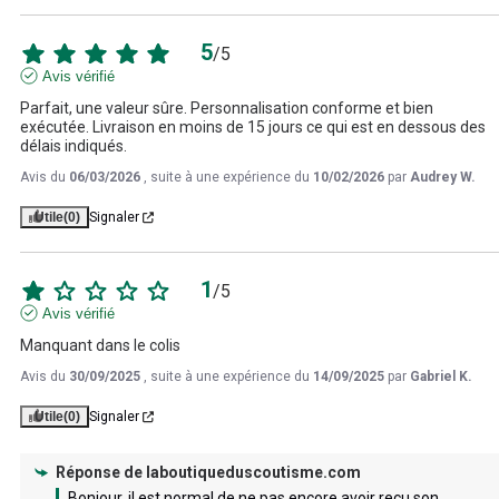
5
/
5
Avis vérifié
Parfait, une valeur sûre. Personnalisation conforme et bien 
exécutée. Livraison en moins de 15 jours ce qui est en dessous des 
délais indiqués.
Avis du
06/03/2026
, suite à une expérience du
10/02/2026
par
Audrey W.
Utile
(0)
Signaler
1
/
5
Avis vérifié
Manquant dans le colis
Avis du
30/09/2025
, suite à une expérience du
14/09/2025
par
Gabriel K.
Utile
(0)
Signaler
Réponse de
laboutiqueduscoutisme.com
Bonjour, il est normal de ne pas encore avoir reçu son 