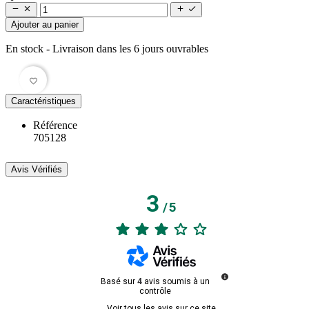




Ajouter au panier
En stock
- Livraison dans les 6 jours ouvrables
favorite_border
Caractéristiques
Référence
705128
Avis Vérifiés
3
/
5
Basé sur
4
avis soumis à un
contrôle
Voir tous les avis sur ce site