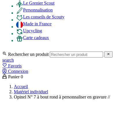
Le Grenier Scout
Personnalisation
Les conseils de Scouty
Made in France
Upcycling
Carte cadeaux

Rechercher un produit

search
favorite_border
Favoris
Connexion
Panier
0
Accueil
Matériel individuel
Opinel N° 7 à bout rond à personnaliser en gravure //