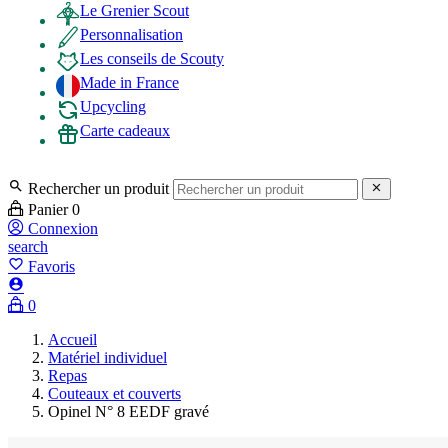
Le Grenier Scout
Personnalisation
Les conseils de Scouty
Made in France
Upcycling
Carte cadeaux

Rechercher un produit

Panier
0
Connexion
search
favorite_border
Favoris

0
Accueil
Matériel individuel
Repas
Couteaux et couverts
Opinel N° 8 EEDF gravé