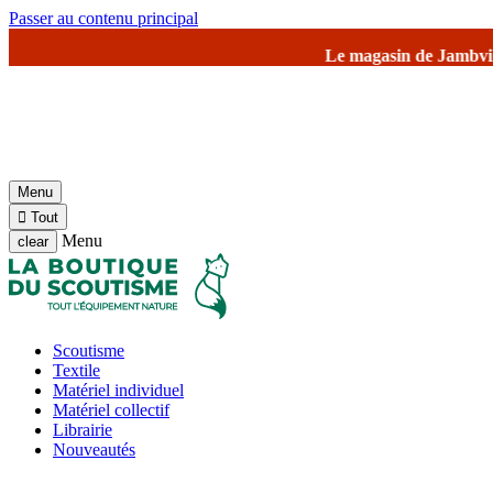
Passer au contenu principal
Le magasin de Jambville et l'entrepôt seront fe
Menu

Tout
Menu
clear
Scoutisme
Textile
Matériel individuel
Matériel collectif
Librairie
Nouveautés