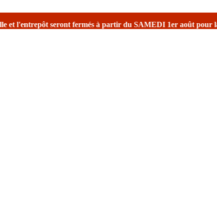
rmés à partir du SAMEDI 1er août
pour la fermeture estivale
avec un