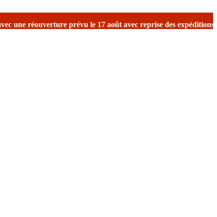
révu le 17 août avec reprise des expéditions.
Merci de votre comp