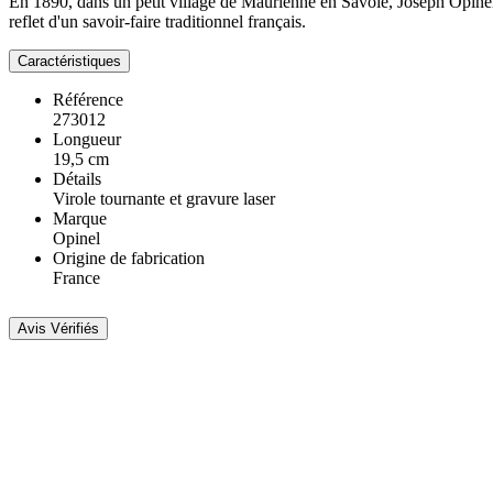
En 1890, dans un petit village de Maurienne en Savoie, Joseph Opinel i
reflet d'un savoir-faire traditionnel français.
Caractéristiques
Référence
273012
Longueur
19,5 cm
Détails
Virole tournante et gravure laser
Marque
Opinel
Origine de fabrication
France
Avis Vérifiés