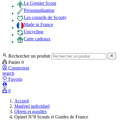
Le Grenier Scout
Personnalisation
Les conseils de Scouty
Made in France
Upcycling
Carte cadeaux

Rechercher un produit

Panier
0
Connexion
search
favorite_border
Favoris

0
Accueil
Matériel individuel
Objets et goodies
Opinel N°8 Scouts et Guides de France