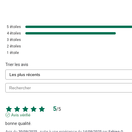
5
étoiles
4
étoiles
3
étoiles
2
étoiles
1
étoile
Trier les avis
5
/
5
Avis vérifié
bonne qualité.
Avis du
30/09/2025
, suite à une expérience du
14/09/2025
par
Fabien O.