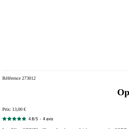
Référence
273012
Op
Prix:
13,00 €
4.8
/
5
-
4
avis