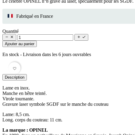
Le célèbre OPINEL n°8 gravé au laser, spécialement pour les SGDF. Un
Fabriqué en France
Quantité




Ajouter au panier
En stock
- Livraison dans les 6 jours ouvrables
favorite_border
Description
Lame en inox.
Manche en hêtre teinté.
Virole tournante.
Gravure laser symbole SGDF sur le manche du couteau
Lame: 8,5 cm.
Long. corps du couteau: 11 cm.
La marque : OPINEL