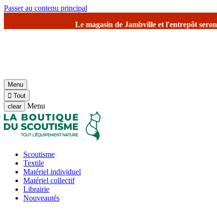
Passer au contenu principal
Le magasin de Jambville et l'entrepôt seront fermés à partir d
Menu

Tout
Menu
clear
Scoutisme
Textile
Matériel individuel
Matériel collectif
Librairie
Nouveautés