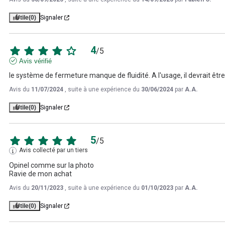
Utile
(0)
Signaler
4
/
5
Avis vérifié
le système de fermeture manque de fluidité. A l'usage, il devrait être
Avis du
11/07/2024
, suite à une expérience du
30/06/2024
par
A.A.
Utile
(0)
Signaler
5
/
5
Avis collecté par un tiers
Opinel comme sur la photo 

Ravie de mon achat
Avis du
20/11/2023
, suite à une expérience du
01/10/2023
par
A.A.
Utile
(0)
Signaler