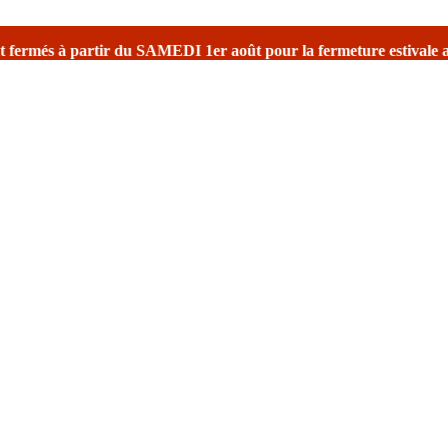
u SAMEDI 1er août
pour la fermeture estivale
avec une réouverture p