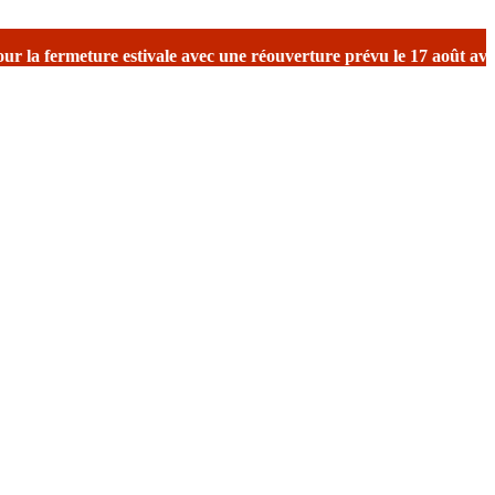
éouverture prévu le 17 août avec reprise des expéditions.
Merci de 