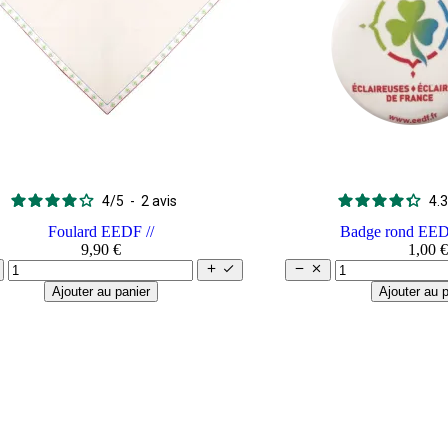
4
/
5
-
2
avis
4.3
Foulard EEDF //
Badge rond EED
9,90 €
1,00 €




Ajouter au panier
Ajouter au p