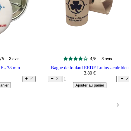
/
5
-
3
avis
4
/
5
-
3
avis
F - 38 mm
Bague de foulard EEDF Lutins - cuir bleu
3,80 €






anier
Ajouter au panier
arrow_forward