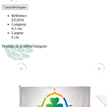
favorite_border
Caractéristiques
Référence
EE2016
Longueur
6,5 cm
Largeur
6 cm
Produits de la même catégorie
favorite_border
favorite_border