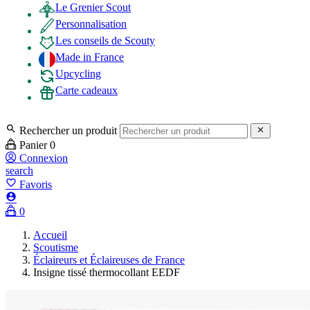
Le Grenier Scout
Personnalisation
Les conseils de Scouty
Made in France
Upcycling
Carte cadeaux

Rechercher un produit

Panier
0
Connexion
search
favorite_border
Favoris

0
Accueil
Scoutisme
Éclaireurs et Éclaireuses de France
Insigne tissé thermocollant EEDF