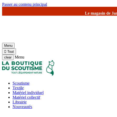
Passer au contenu principal
Le magasin de Jambville et l'entrepôt seront fermé
Menu

Tout
Menu
clear
Scoutisme
Textile
Matériel individuel
Matériel collectif
Librairie
Nouveautés