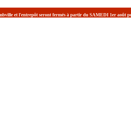
s à partir du SAMEDI 1er août
pour la fermeture estivale
avec une r