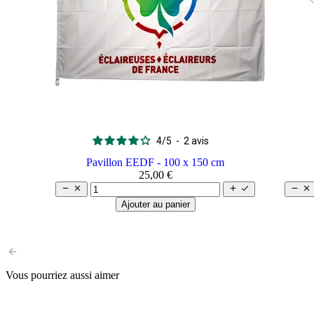
4
/
5
-
2
avis
Pavillon EEDF - 100 x 150 cm
25,00 €






Ajouter au panier
arrow_back
Vous pourriez aussi aimer