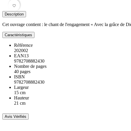
favorite_border
Description
Cet ouvrage contient : le chant de l'engagement « Avec la grâce de D
Caractéristiques
Référence
202002
EAN13
9782708882430
Nombre de pages
40 pages
ISBN
9782708882430
Largeur
15 cm
Hauteur
21 cm
Avis Vérifiés