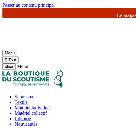
Passer au contenu principal
Le magasin de Jambville et l'en
Menu

Tout
Menu
clear
Scoutisme
Textile
Matériel individuel
Matériel collectif
Librairie
Nouveautés