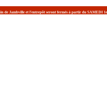
trepôt seront fermés à partir du SAMEDI 1er août
pour la fermeture