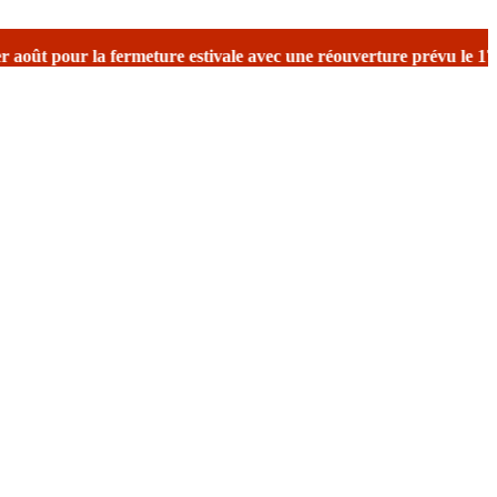
 estivale
avec une réouverture prévu le 17 août avec reprise des ex