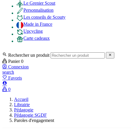
Le Grenier Scout
Personnalisation
Les conseils de Scouty
Made in France
Upcycling
Carte cadeaux

Rechercher un produit

Panier
0
Connexion
search
favorite_border
Favoris

0
Accueil
Librairie
Pédagogie
Pédagogie SGDF
Paroles d'engagement