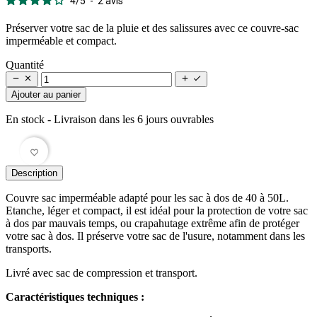
4
/
5
-
2
avis
Préserver votre sac de la pluie et des salissures avec ce couvre-sac
imperméable et compact.
Quantité




Ajouter au panier
En stock
- Livraison dans les 6 jours ouvrables
favorite_border
Description
Couvre sac imperméable adapté pour les sac à dos de 40 à 50L.
Etanche, léger et compact, il est idéal pour la protection de votre sac
à dos par mauvais temps, ou crapahutage extrême afin de protéger
votre sac à dos. Il préserve votre sac de l'usure, notamment dans les
transports.
Livré avec sac de compression et transport.
Caractéristiques techniques :