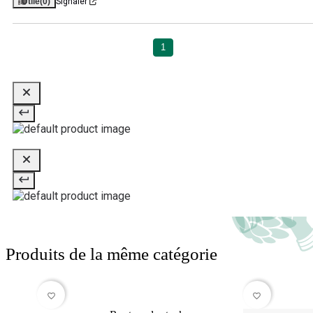
Utile
(0)
Signaler
1
Produits de la même catégorie
favorite_border
favorite_border