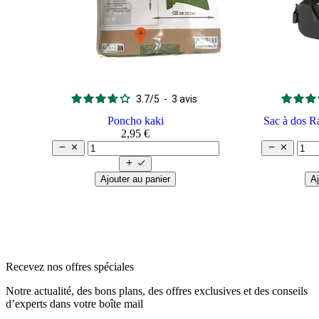
3.7
/
5
-
3
avis
Poncho kaki
Sac à dos R
2,95 €






Ajouter au panier
Aj
arrow_back
arrow_back
arrow_forward
arrow_forward
Recevez nos offres spéciales
Notre actualité, des bons plans, des offres exclusives et des conseils
d’experts dans votre boîte mail