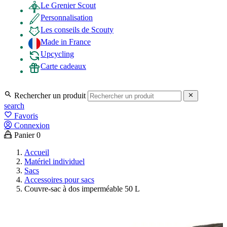
Le Grenier Scout
Personnalisation
Les conseils de Scouty
Made in France
Upcycling
Carte cadeaux

Rechercher un produit

search
favorite_border
Favoris
Connexion
Panier
0
Accueil
Matériel individuel
Sacs
Accessoires pour sacs
Couvre-sac à dos imperméable 50 L