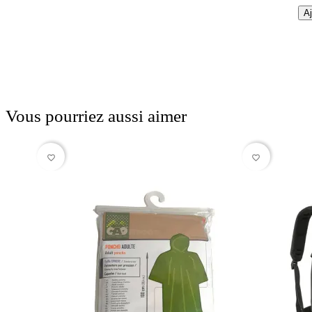
Aj
Vous pourriez aussi aimer
favorite_border
favorite_border