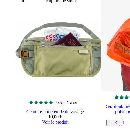
Rupture de stock
5
/
5
-
1
avis
Sac doublure
Ceinture portefeuille de voyage
polyéth
10,00 €
Voir le produit

