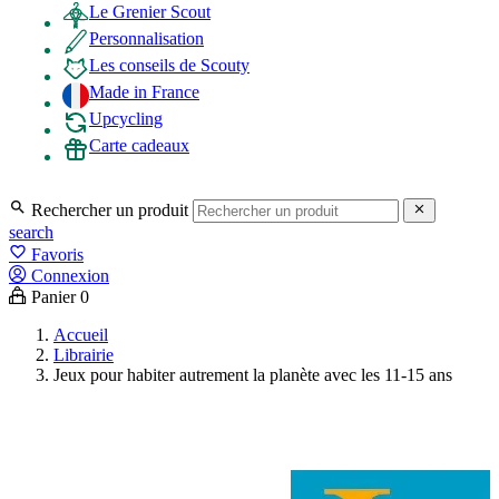
Le Grenier Scout
Personnalisation
Les conseils de Scouty
Made in France
Upcycling
Carte cadeaux

Rechercher un produit

search
favorite_border
Favoris
Connexion
Panier
0
Accueil
Librairie
Jeux pour habiter autrement la planète avec les 11-15 ans