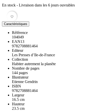
En stock
- Livraison dans les 6 jours ouvrables
favorite_border
Caractéristiques
Référence
104049
EAN13
9782708881464
Editeur
Les Presses d’Ile-de-France
Collection
Habiter autrement la planète
Nombre de pages
144 pages
Illustrateur
Etienne Gendrin
ISBN
9782708881464
Largeur
16.5 cm
Hauteur
23.5 cm