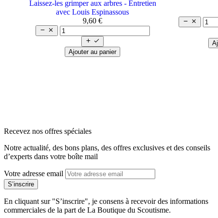
Laissez-les grimper aux arbres - Entretien
avec Louis Espinassous
9,60 €






Aj
Ajouter au panier
arrow_back
arrow_forward
Recevez nos offres spéciales
Notre actualité, des bons plans, des offres exclusives et des conseils
d’experts dans votre boîte mail
Votre adresse email
En cliquant sur "S’inscrire", je consens à recevoir des informations
commerciales de la part de La Boutique du Scoutisme.