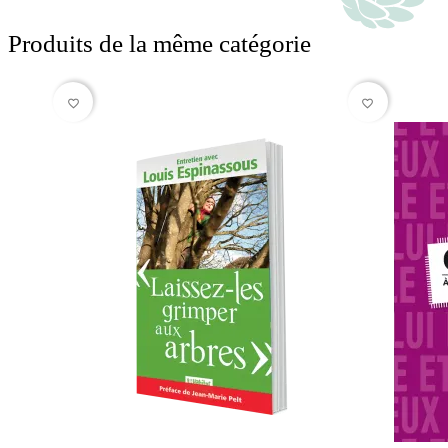
Produits de la même catégorie
favorite_border
favorite_border