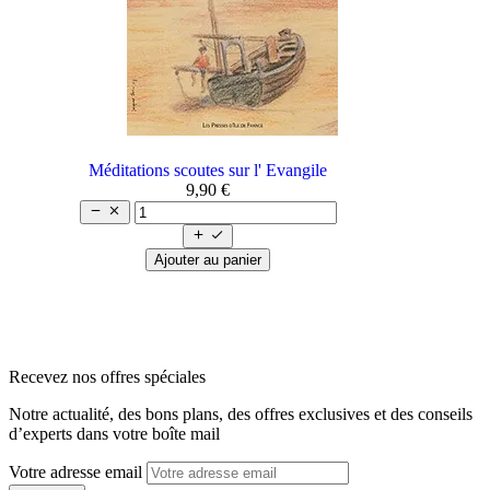
Méditations scoutes sur l' Evangile
9,90 €




Ajouter au panier
arrow_back
arrow_forward
Recevez nos offres spéciales
Notre actualité, des bons plans, des offres exclusives et des conseils
d’experts dans votre boîte mail
Votre adresse email