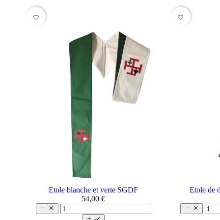
favorite_border
favorite_border
Etole blanche et verte SGDF
Etole de 
54,00 €





