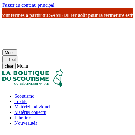
Passer au contenu principal
nt fermés à partir du SAMEDI 1er août
pour la fermeture estivale
av
Menu

Tout
Menu
clear
Scoutisme
Textile
Matériel individuel
Matériel collectif
Librairie
Nouveautés