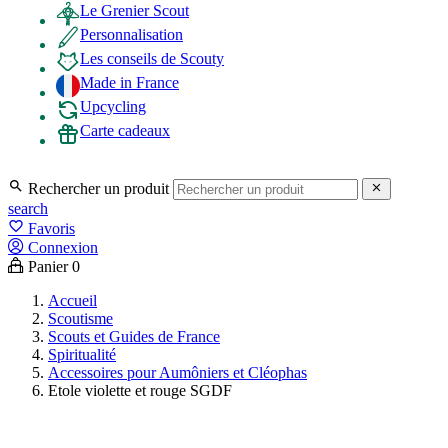
Le Grenier Scout
Personnalisation
Les conseils de Scouty
Made in France
Upcycling
Carte cadeaux

Rechercher un produit

search
favorite_border
Favoris
Connexion
Panier
0
Accueil
Scoutisme
Scouts et Guides de France
Spiritualité
Accessoires pour Aumôniers et Cléophas
Etole violette et rouge SGDF