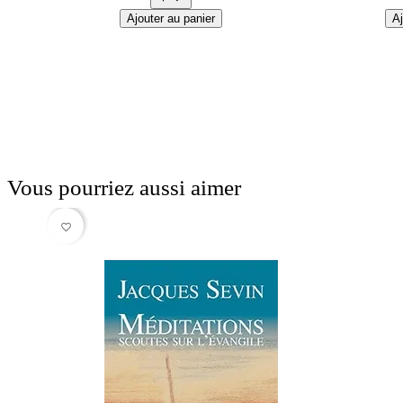
Ajouter au panier
Aj
Vous pourriez aussi aimer
favorite_border