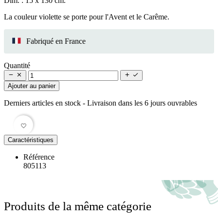
Dim. : 15 x 130 cm.
La couleur violette se porte pour l'Avent et le Carême.
Fabriqué en France
Quantité




Ajouter au panier
Derniers articles en stock
- Livraison dans les 6 jours ouvrables
favorite_border
Caractéristiques
Référence
805113
Produits de la même catégorie