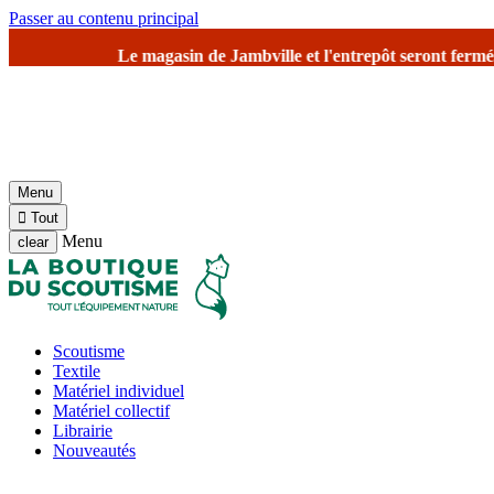
Passer au contenu principal
ille et l'entrepôt seront fermés à partir du SAMEDI 1er août
pou
Menu

Tout
Menu
clear
Scoutisme
Textile
Matériel individuel
Matériel collectif
Librairie
Nouveautés