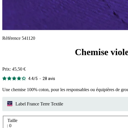
Référence
541120
Chemise viol
Prix:
45,50 €
4.4
/
5
-
28
avis
Une chemise 100% coton, pour les responsables ou équipières de groupe 
Label France Terre Textile
Taille
: 0