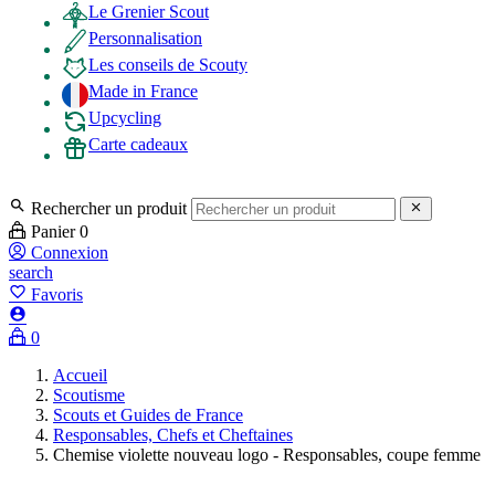
Le Grenier Scout
Personnalisation
Les conseils de Scouty
Made in France
Upcycling
Carte cadeaux

Rechercher un produit

Panier
0
Connexion
search
favorite_border
Favoris

0
Accueil
Scoutisme
Scouts et Guides de France
Responsables, Chefs et Cheftaines
Chemise violette nouveau logo - Responsables, coupe femme