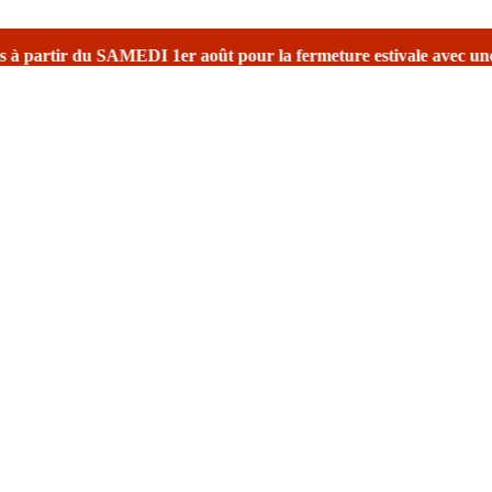
r la fermeture estivale
avec une réouverture prévu le 17 août avec r