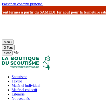
Passer au contenu principal
nt fermés à partir du SAMEDI 1er août
pour la fermeture estivale
av
Menu

Tout
Menu
clear
Scoutisme
Textile
Matériel individuel
Matériel collectif
Librairie
Nouveautés