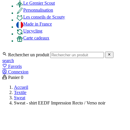
Le Grenier Scout
Personnalisation
Les conseils de Scouty
Made in France
Upcycling
Carte cadeaux

Rechercher un produit

search
favorite_border
Favoris
Connexion
Panier
0
Accueil
Textile
Sweat
Sweat - shirt EEDF Impression Recto / Verso noir