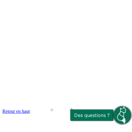
arrow_back
arrow_forward
Retour en haut