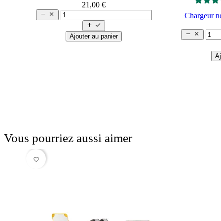
21,00 €


Chargeur 




Ajouter au panier
Aj
Vous pourriez aussi aimer
favorite_border