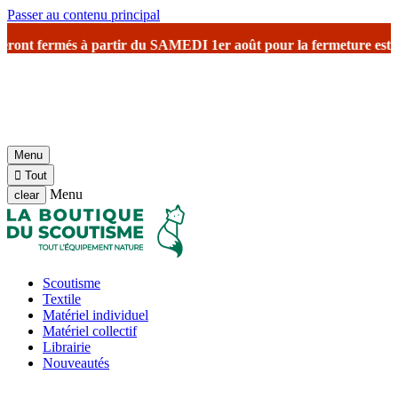
Passer au contenu principal
t fermés à partir du SAMEDI 1er août
pour la fermeture estivale
ave
Menu

Tout
Menu
clear
Scoutisme
Textile
Matériel individuel
Matériel collectif
Librairie
Nouveautés