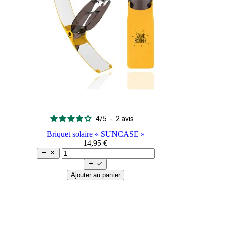
4
/
5
-
2
avis
Briquet solaire « SUNCASE »
14,95 €




Ajouter au panier
arrow_back
arrow_forward