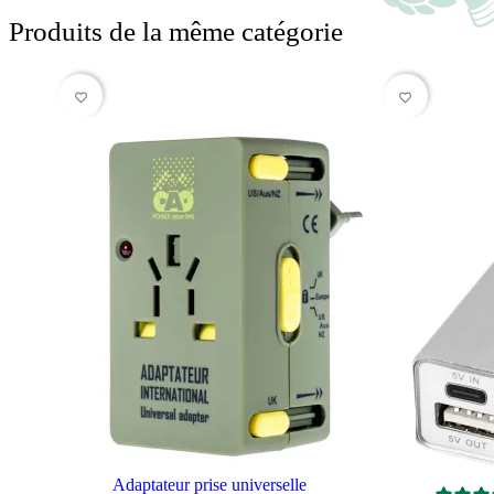
Produits de la même catégorie
favorite_border
favorite_border
Adaptateur prise universelle