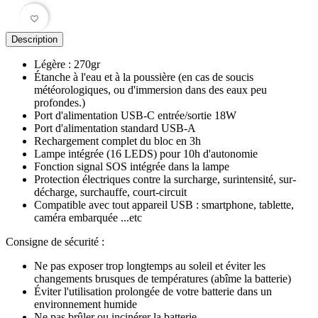
favorite_border
Description
Légère : 270gr
Étanche à l'eau et à la poussière (en cas de soucis
météorologiques, ou d'immersion dans des eaux peu
profondes.)
Port d'alimentation USB-C entrée/sortie 18W
Port d'alimentation standard USB-A
Rechargement complet du bloc en 3h
Lampe intégrée (16 LEDS) pour 10h d'autonomie
Fonction signal SOS intégrée dans la lampe
Protection électriques contre la surcharge, surintensité, sur-
décharge, surchauffe, court-circuit
Compatible avec tout appareil USB : smartphone, tablette,
caméra embarquée ...etc
Consigne de sécurité :
Ne pas exposer trop longtemps au soleil et éviter les
changements brusques de températures (abîme la batterie)
Éviter l'utilisation prolongée de votre batterie dans un
environnement humide
Ne pas brûler ou incinérer la batterie