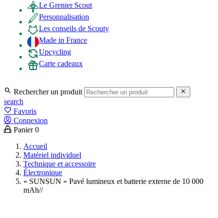
Le Grenier Scout
Personnalisation
Les conseils de Scouty
Made in France
Upcycling
Carte cadeaux

Rechercher un produit

search
favorite_border
Favoris
Connexion
Panier
0
Accueil
Matériel individuel
Technique et accessoire
Électronique
« SUNSUN » Pavé lumineux et batterie externe de 10 000
mAh//