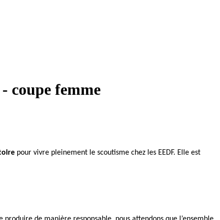
e - coupe femme
toire
pour vivre pleinement le scoutisme chez les EEDF. Elle est
de produire de manière responsable, nous attendons que l’ensemble