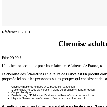
Référence
EE1101
Chemise adulte
Prix:
29,90 €
Une chemise technique pour les éclaireuses éclaireurs de France, tail
La chemise des Éclaireuses Éclaireurs de France est un produit em
proposée ici pour les personnes ou les groupes qui choisissent de l’
Chemise manches longues avec pattes de rabattement.
1 poche poitrine avec zip vertical. Insigne du Scoutisme Français cousu.
Coupe classique.
Broderie: Logo "Eclaireuses Eclaireurs de France" sur la poche poitrine.
Etiquette "Nom / prénom" cousue à l'intérieur, sur le flanc latéral.
Attention : certaines tailles peuvent être en fin de stock.
Nous som