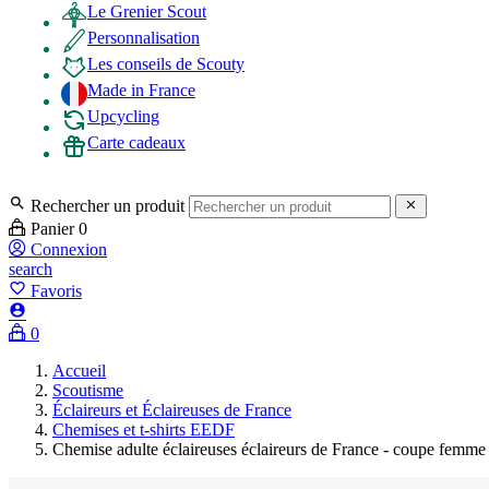
Le Grenier Scout
Personnalisation
Les conseils de Scouty
Made in France
Upcycling
Carte cadeaux

Rechercher un produit

Panier
0
Connexion
search
favorite_border
Favoris

0
Accueil
Scoutisme
Éclaireurs et Éclaireuses de France
Chemises et t-shirts EEDF
Chemise adulte éclaireuses éclaireurs de France - coupe femme