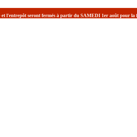
és à partir du SAMEDI 1er août
pour la fermeture estivale
avec une 