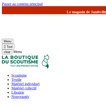
Passer au contenu principal
Le magasin de Jambville et l'entrepôt seront ferm
Menu

Tout
Menu
clear
Scoutisme
Textile
Matériel individuel
Matériel collectif
Librairie
Nouveautés