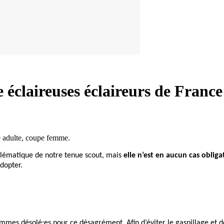
 éclaireuses éclaireurs de Franc
le adulte, coupe femme.
blématique de notre tenue scout, mais
elle n’est en aucun cas obliga
adopter.
mes désolé⸱es pour ce désagrément. Afin d’éviter le gaspillage et 