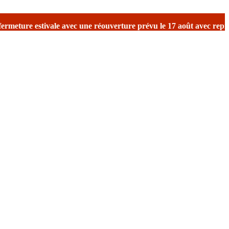
réouverture prévu le 17 août avec reprise des expéditions.
Merci d