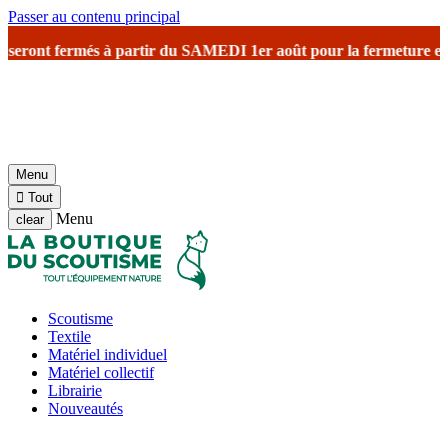
Passer au contenu principal
ront fermés à partir du SAMEDI 1er août
pour la fermeture estivale
Menu

Tout
Menu
clear
Scoutisme
Textile
Matériel individuel
Matériel collectif
Librairie
Nouveautés