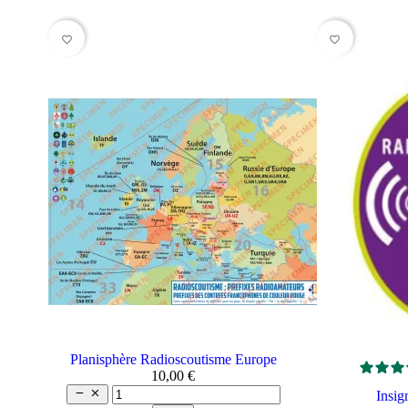
favorite_border
favorite_border
Planisphère Radioscoutisme Europe
10,00 €


Insig