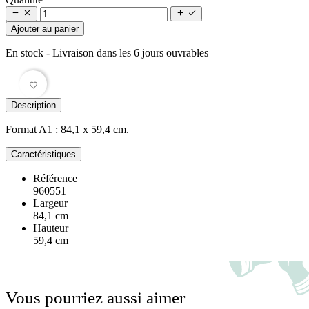




Ajouter au panier
En stock
- Livraison dans les 6 jours ouvrables
favorite_border
Description
Format A1 : 84,1 x 59,4 cm.
Caractéristiques
Référence
960551
Largeur
84,1 cm
Hauteur
59,4 cm
Vous pourriez aussi aimer