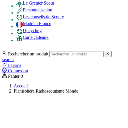
Le Grenier Scout
Personnalisation
Les conseils de Scouty
Made in France
Upcycling
Carte cadeaux

Rechercher un produit

search
favorite_border
Favoris
Connexion
Panier
0
Accueil
Planisphère Radioscoutisme Monde