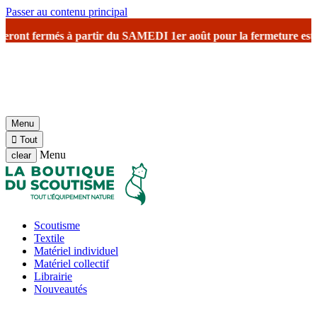
Passer au contenu principal
ont fermés à partir du SAMEDI 1er août
pour la fermeture estivale
a
Menu

Tout
Menu
clear
Scoutisme
Textile
Matériel individuel
Matériel collectif
Librairie
Nouveautés