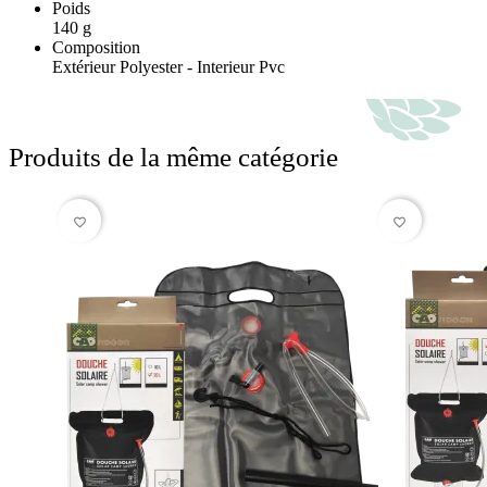
Poids
140 g
Composition
Extérieur Polyester - Interieur Pvc
Produits de la même catégorie
favorite_border
favorite_border