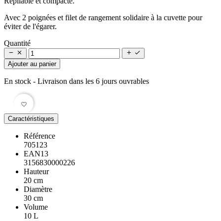
Repliable et compacte.
Avec 2 poignées et filet de rangement solidaire à la cuvette pour
éviter de l'égarer.
Quantité




Ajouter au panier
En stock
- Livraison dans les 6 jours ouvrables
favorite_border
Caractéristiques
Référence
705123
EAN13
3156830000226
Hauteur
20 cm
Diamètre
30 cm
Volume
10 L