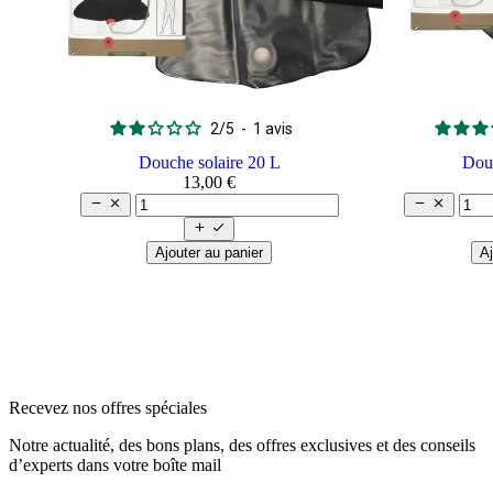
2
/
5
-
1
avis
Douche solaire 20 L
Douc
13,00 €






Ajouter au panier
Aj
arrow_back
arrow_forward
Recevez nos offres spéciales
Notre actualité, des bons plans, des offres exclusives et des conseils
d’experts dans votre boîte mail