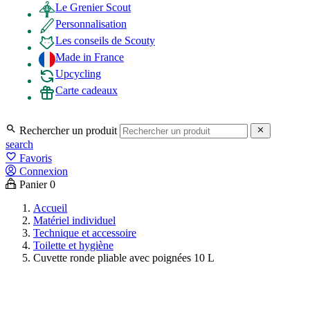
Le Grenier Scout
Personnalisation
Les conseils de Scouty
Made in France
Upcycling
Carte cadeaux

Rechercher un produit

search
favorite_border
Favoris
Connexion
Panier
0
Accueil
Matériel individuel
Technique et accessoire
Toilette et hygiène
Cuvette ronde pliable avec poignées 10 L