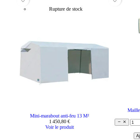
favorite_border
favorite_border
Rupture de stock
Maille
Mini-marabout anti-feu 13 M²
1 450,80 €


Voir le produit
Aj