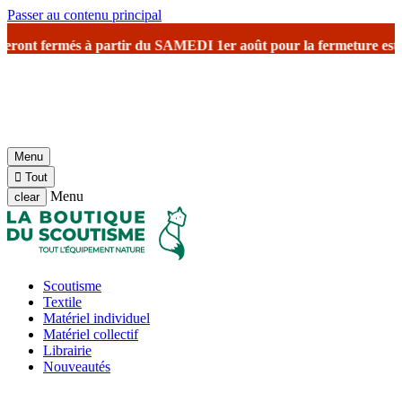
Passer au contenu principal
ront fermés à partir du SAMEDI 1er août
pour la fermeture estivale
Menu

Tout
Menu
clear
Scoutisme
Textile
Matériel individuel
Matériel collectif
Librairie
Nouveautés