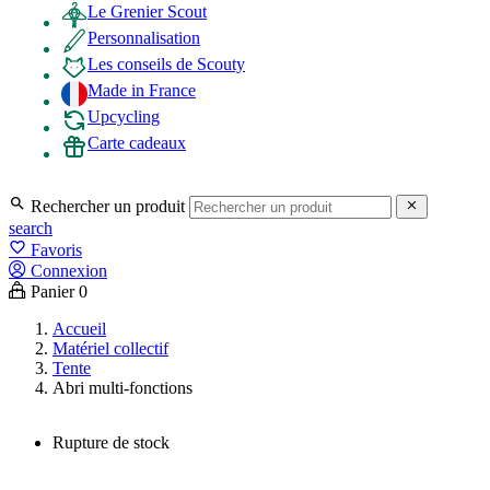
Le Grenier Scout
Personnalisation
Les conseils de Scouty
Made in France
Upcycling
Carte cadeaux

Rechercher un produit

search
favorite_border
Favoris
Connexion
Panier
0
Accueil
Matériel collectif
Tente
Abri multi-fonctions
Rupture de stock