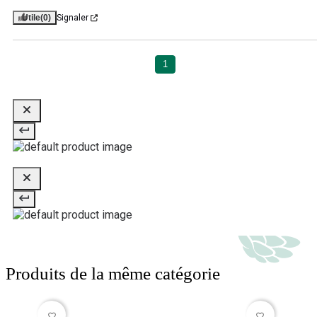
Utile
(0)
Signaler
1
Produits de la même catégorie
favorite_border
favorite_border