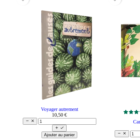
Voyager autrement
10,50 €


Car




Ajouter au panier