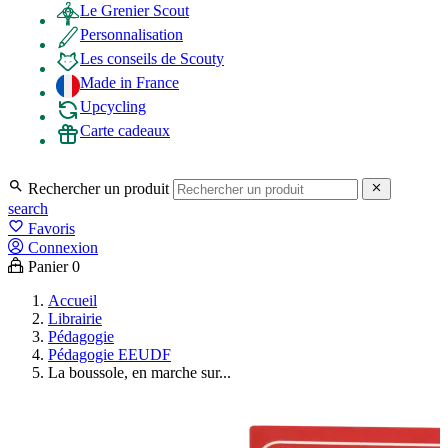
Le Grenier Scout
Personnalisation
Les conseils de Scouty
Made in France
Upcycling
Carte cadeaux

Rechercher un produit

search
favorite_border
Favoris
Connexion
Panier
0
Accueil
Librairie
Pédagogie
Pédagogie EEUDF
La boussole, en marche sur...