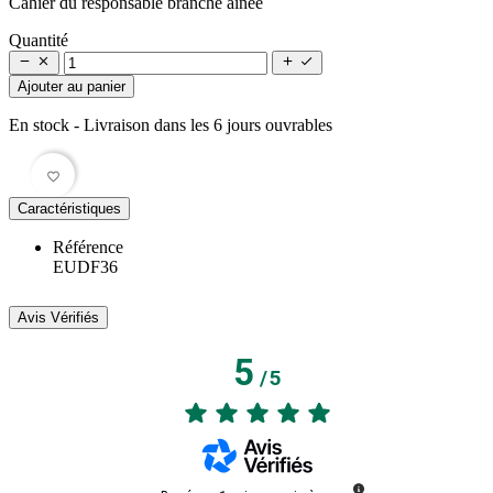
Cahier du responsable branche ainée
Quantité




Ajouter au panier
En stock
- Livraison dans les 6 jours ouvrables
favorite_border
Caractéristiques
Référence
EUDF36
Avis Vérifiés
5
/
5