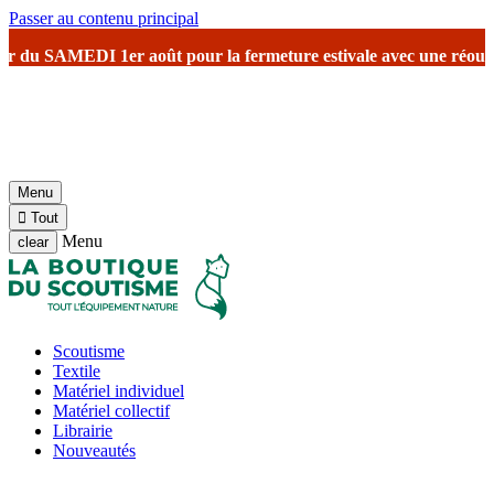
Passer au contenu principal
u SAMEDI 1er août
pour la fermeture estivale
avec une réouverture p
Menu

Tout
Menu
clear
Scoutisme
Textile
Matériel individuel
Matériel collectif
Librairie
Nouveautés