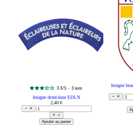
Insigne br
3.3
/
5
-
3
avis


Insigne demi-lune EDLN
2,40 €


Aj


Ajouter au panier