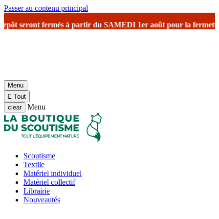
Passer au contenu principal
pôt seront fermés à partir du SAMEDI 1er août
pour la fermeture es
Menu

Tout
Menu
clear
Scoutisme
Textile
Matériel individuel
Matériel collectif
Librairie
Nouveautés