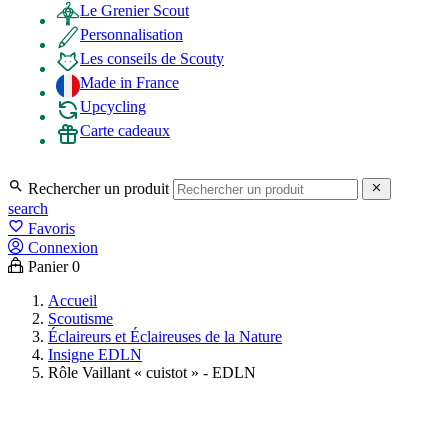
Le Grenier Scout
Personnalisation
Les conseils de Scouty
Made in France
Upcycling
Carte cadeaux

Rechercher un produit

search
favorite_border
Favoris
Connexion
Panier
0
Accueil
Scoutisme
Éclaireurs et Éclaireuses de la Nature
Insigne EDLN
Rôle Vaillant « cuistot » - EDLN