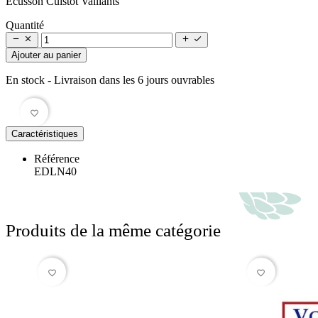
Écusson Cuistot Vaillants
Quantité




Ajouter au panier
En stock
- Livraison dans les 6 jours ouvrables
favorite_border
Caractéristiques
Référence
EDLN40
Produits de la même catégorie
favorite_border
favorite_border