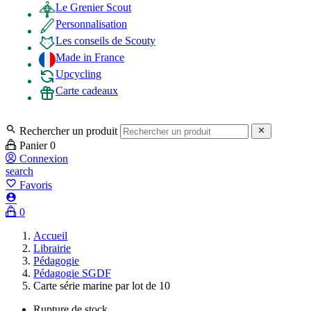
Le Grenier Scout
Personnalisation
Les conseils de Scouty
Made in France
Upcycling
Carte cadeaux

Rechercher un produit

Panier
0
Connexion
search
favorite_border
Favoris

0
Accueil
Librairie
Pédagogie
Pédagogie SGDF
Carte série marine par lot de 10
Rupture de stock