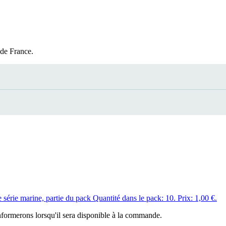
 de France.
e série marine, partie du pack Quantité dans le pack: 10. Prix: 1,00 €.
informerons lorsqu'il sera disponible à la commande.