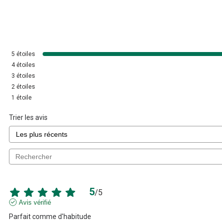
5
étoiles
4
étoiles
3
étoiles
2
étoiles
1
étoile
Trier les avis
5
/
5
Avis vérifié
Parfait comme d'habitude