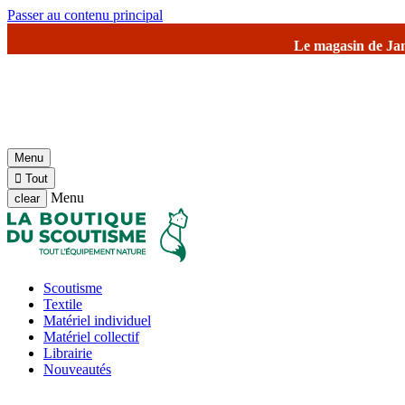
Passer au contenu principal
Le magasin de Jambville et l'entrepôt 
Menu

Tout
Menu
clear
Scoutisme
Textile
Matériel individuel
Matériel collectif
Librairie
Nouveautés