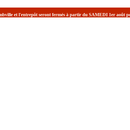
seront fermés à partir du SAMEDI 1er août
pour la fermeture estiva