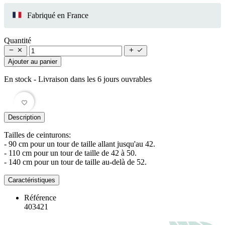
Fabriqué en France
Quantité




Ajouter au panier
En stock
- Livraison dans les 6 jours ouvrables
favorite_border
Description
Tailles de ceinturons:
- 90 cm pour un tour de taille allant jusqu'au 42.
- 110 cm pour un tour de taille de 42 à 50.
- 140 cm pour un tour de taille au-delà de 52.
Caractéristiques
Référence
403421