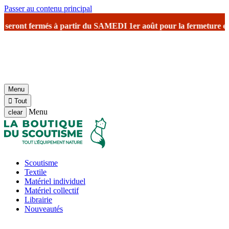
Passer au contenu principal
eront fermés à partir du SAMEDI 1er août
pour la fermeture estival
Menu

Tout
Menu
clear
Scoutisme
Textile
Matériel individuel
Matériel collectif
Librairie
Nouveautés