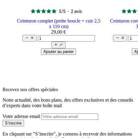
5
/
5
-
2
avis
Ceinturon complet (petite boucle + cuir 2,5
Ceinturon com
x 110 cm)
29,00 €






Ajouter au panier
Aj
arrow_back
arrow_forward
Recevez nos offres spéciales
Notre actualité, des bons plans, des offres exclusives et des conseils
d’experts dans votre boîte mail
Votre adresse email
En cliquant sur "S’inscrire", je consens à recevoir des informations