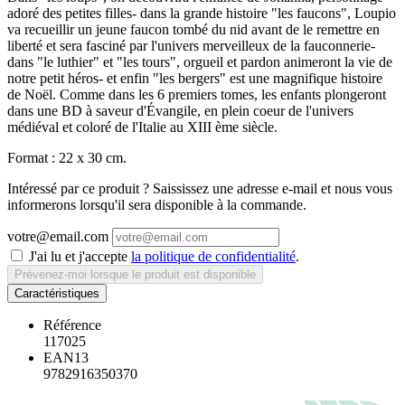
adoré des petites filles- dans la grande histoire "les faucons", Loupio
va recueillir un jeune faucon tombé du nid avant de le remettre en
liberté et sera fasciné par l'univers merveilleux de la fauconnerie-
dans "le luthier" et "les tours", orgueil et pardon animeront la vie de
notre petit héros- et enfin "les bergers" est une magnifique histoire
de Noël. Comme dans les 6 premiers tomes, les enfants plongeront
dans une BD à saveur d'Évangile, en plein coeur de l'univers
médiéval et coloré de l'Italie au XIII ème siècle.
Format : 22 x 30 cm.
Intéressé par ce produit ? Saississez une adresse e-mail et nous vous
informerons lorsqu'il sera disponible à la commande.
votre@email.com
J'ai lu et j'accepte
la politique de confidentialité
.
Prévenez-moi lorsque le produit est disponible
Caractéristiques
Référence
117025
EAN13
9782916350370