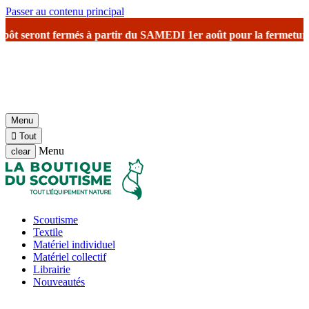
Passer au contenu principal
t seront fermés à partir du SAMEDI 1er août
pour la fermeture esti
Menu

Tout
Menu
clear
Scoutisme
Textile
Matériel individuel
Matériel collectif
Librairie
Nouveautés