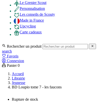
Le Grenier Scout
Personnalisation
Les conseils de Scouty
Made in France
Upcycling
Carte cadeaux

Rechercher un produit

search
favorite_border
Favoris
Connexion
Panier
0
Accueil
Librairie
Jeunesse
BD Loupio tome 7 - les faucons
Rupture de stock