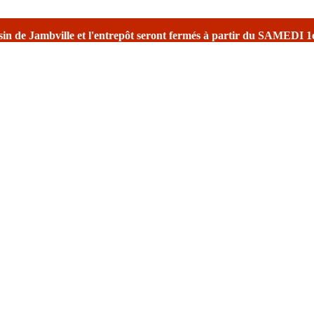
entrepôt seront fermés à partir du SAMEDI 1er août
pour la fermet