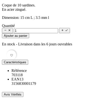
Coque de 10 sardines.
En acier zingué.
Dimension: 15 cm L ; 3.5 mm l
Quantité




Ajouter au panier
En stock
- Livraison dans les 6 jours ouvrables
favorite_border
Caractéristiques
Référence
703118
EAN13
3156830001179
Avis Vérifiés