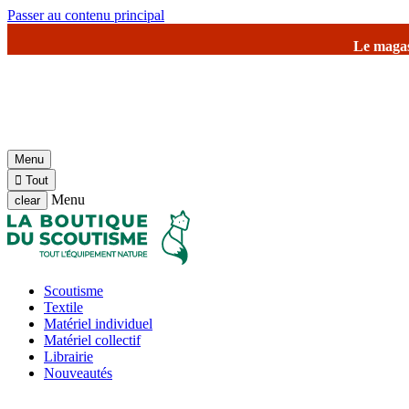
Passer au contenu principal
Le magasin de Jambville et l'
Menu

Tout
Menu
clear
Scoutisme
Textile
Matériel individuel
Matériel collectif
Librairie
Nouveautés