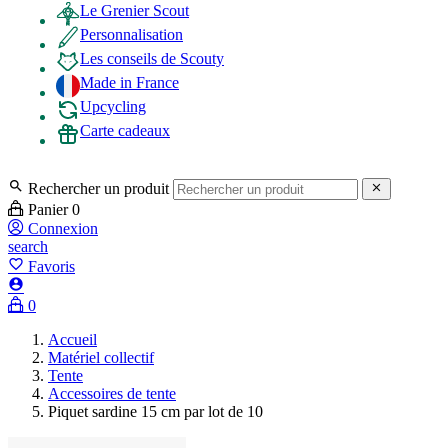
Le Grenier Scout
Personnalisation
Les conseils de Scouty
Made in France
Upcycling
Carte cadeaux

Rechercher un produit

Panier
0
Connexion
search
favorite_border
Favoris

0
Accueil
Matériel collectif
Tente
Accessoires de tente
Piquet sardine 15 cm par lot de 10