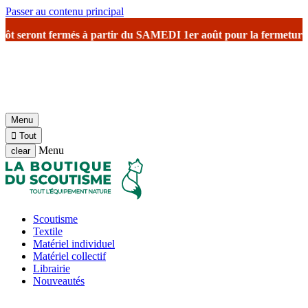
Passer au contenu principal
t seront fermés à partir du SAMEDI 1er août
pour la fermeture est
Menu

Tout
Menu
clear
Scoutisme
Textile
Matériel individuel
Matériel collectif
Librairie
Nouveautés