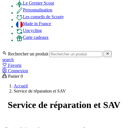
Le Grenier Scout
Personnalisation
Les conseils de Scouty
Made in France
Upcycling
Carte cadeaux

Rechercher un produit

search
favorite_border
Favoris
Connexion
Panier
0
Accueil
Service de réparation et SAV
Service de réparation et SAV