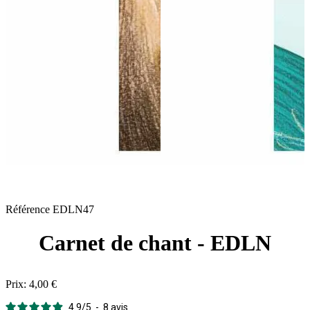
Référence
EDLN47
Carnet de chant - EDLN
Prix:
4,00 €
4.9
/
5
-
8
avis