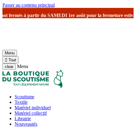
Passer au contenu principal
ermés à partir du SAMEDI 1er août
pour la fermeture estivale
avec u
Menu

Tout
Menu
clear
Scoutisme
Textile
Matériel individuel
Matériel collectif
Librairie
Nouveautés