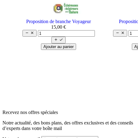
Proposition de branche Voyageur
Propositi
15,00 €






Ajouter au panier
Aj
arrow_back
arrow_forward
Recevez nos offres spéciales
Notre actualité, des bons plans, des offres exclusives et des conseils
d’experts dans votre boîte mail