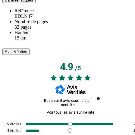
Caractéristiques
Référence
EDLN47
Nombre de pages
32 pages
Hauteur
15 cm
Avis Vérifiés
4.9
/
5
Basé sur
8
avis soumis à un
contrôle
Voir tous les avis sur ce site
5
étoiles
4
étoiles