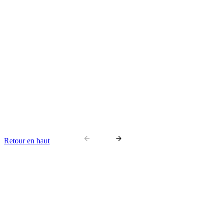
arrow_back
arrow_forward
Retour en haut