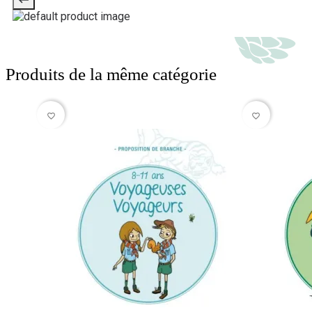
Produits de la même catégorie
favorite_border
favorite_border