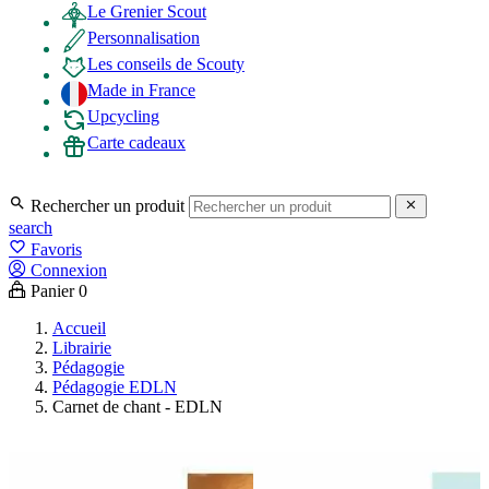
Le Grenier Scout
Personnalisation
Les conseils de Scouty
Made in France
Upcycling
Carte cadeaux

Rechercher un produit

search
favorite_border
Favoris
Connexion
Panier
0
Accueil
Librairie
Pédagogie
Pédagogie EDLN
Carnet de chant - EDLN